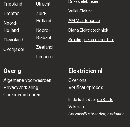
Drixes elektricien
Friesland
Utrecht
Vallei-Elektro
Drenthe
Zuid-
Holland
AM Maintenance
Noord-
Holland
Noord-
Diana Elektrotechniek
Brabant
Flevoland
Smaling service monteur
Zeeland
Overijssel
Limburg
Overig
Elektricien.nl
Algemene voorwaarden
Over ons
Privacyverklaring
Verificatieproces
Cookievoorkeuren
In de lucht door
de Beste
Vakman
Uw zakelijke branding navigator