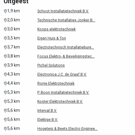
Uitgeest
1,9 km
Schoot Installatietechniek B.V.
2,0 km
Technische Installaties Jonker B...
3,0 km
Koops elektrotechniek
3,5 km
Eigen Huis & Ton
3,7 km
Electrotechnisch Installatiebure...
3,8 km
Focus Elektro- & Beveiligingstec...
3,9 km
Pichel Solutions
4,3 km
Electronica J.C. de Graaf B.V.
4,4 km
Rorije Elektrotechniek
5,3 km
P. Boon Installatietechniek B.V.
5,3 km
Koster Elektrotechniek B.V.
5,6 km
Interval B.V.
5,6 km
Elektige B.V.
5,6 km
Hogeterp & Beets Electro Enginee...