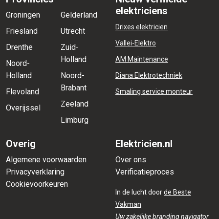
elektriciens
Groningen
Gelderland
Drixes elektricien
Friesland
Utrecht
Vallei-Elektro
Drenthe
Zuid-
Holland
AM Maintenance
Noord-
Holland
Noord-
Diana Elektrotechniek
Brabant
Flevoland
Smaling service monteur
Zeeland
Overijssel
Limburg
Overig
Elektricien.nl
Algemene voorwaarden
Over ons
Privacyverklaring
Verificatieproces
Cookievoorkeuren
In de lucht door
de Beste
Vakman
Uw zakelijke branding navigator