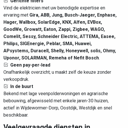
Gerichte filters
Vind de elektricien met uw benodigde expertise en
ervaring met
Gira, ABB, Jung, Busch-Jaeger, Enphase,
Hager, Wallbox, SolarEdge, KNX, Alfen, EVBox,
GoodWe, Growatt, Eaton, Zappi, Zigbee, WAGO,
Comelit, Sessy, Schneider Electric, ATTEMA, Easee,
Philips, SIGEnergie, Peblar, SMA, Huawei,
APsystems, Duracell, Shelly, Honeywell, solis, Ohmy,
Uponor, SOLARMAN, Remeha of Nefit Bosch
.
Geen pay-per-lead
Onafhankelijk overzicht; u maakt zelf de keuze zonder
verkoopdruk.
In de buurt
Bekend met lage veenpolderwoningen en agrarische
bebouwing, afgewisseld met enkele jaren-30 huizen,
actief in Wijdewormer-Dorp, Oostdijk, Westdijk en snel
beschikbaar.
Veelgevraagde diensten in