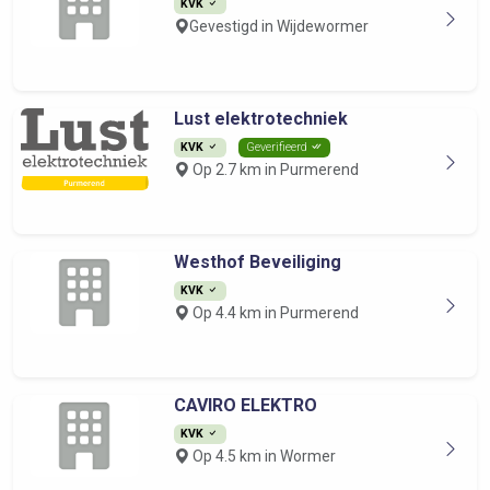
KVK
Gevestigd in Wijdewormer
Lust elektrotechniek
KVK
Geverifieerd
Op 2.7 km in Purmerend
Westhof Beveiliging
KVK
Op 4.4 km in Purmerend
CAVIRO ELEKTRO
KVK
Op 4.5 km in Wormer