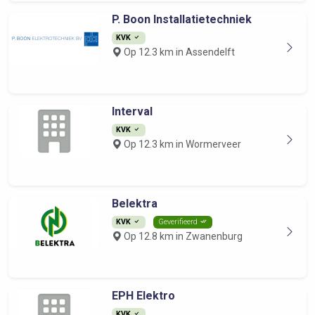
P. Boon Installatietechniek
KVK
Op 12.3 km in Assendelft
Interval
KVK
Op 12.3 km in Wormerveer
Belektra
KVK
Geverifieerd
Op 12.8 km in Zwanenburg
EPH Elektro
KVK