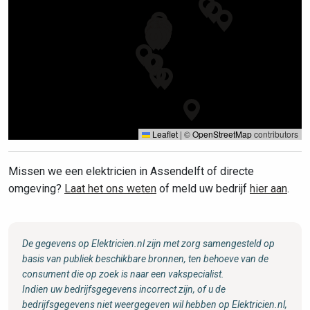
Leaflet
|
©
OpenStreetMap
contributors
Missen we een elektricien in Assendelft of directe
omgeving?
Laat het ons weten
of meld uw bedrijf
hier aan
.
De gegevens op Elektricien.nl zijn met zorg samengesteld op
basis van publiek beschikbare bronnen, ten behoeve van de
consument die op zoek is naar een vakspecialist.
Indien uw bedrijfsgegevens incorrect zijn, of u de
bedrijfsgegevens niet weergegeven wil hebben op Elektricien.nl,