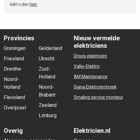
klikt u dan
hier
.
Provincies
Nieuw vermelde
elektriciens
Groningen
Gelderland
Drixes elektricien
Friesland
Utrecht
Vallei-Elektro
Drenthe
Zuid-
Holland
AM Maintenance
Noord-
Holland
Noord-
Diana Elektrotechniek
Brabant
Flevoland
Smaling service monteur
Zeeland
Overijssel
Limburg
Overig
Elektricien.nl