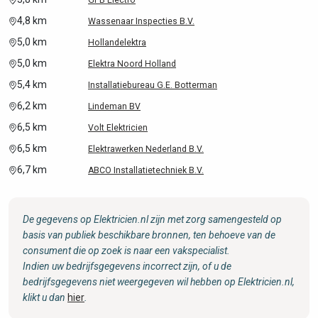
GFB Electro
4,8 km
Wassenaar Inspecties B.V.
5,0 km
Hollandelektra
5,0 km
Elektra Noord Holland
5,4 km
Installatiebureau G.E. Botterman
6,2 km
Lindeman BV
6,5 km
Volt Elektricien
6,5 km
Elektrawerken Nederland B.V.
6,7 km
ABCO Installatietechniek B.V.
De gegevens op Elektricien.nl zijn met zorg samengesteld op
basis van publiek beschikbare bronnen, ten behoeve van de
consument die op zoek is naar een vakspecialist.
Indien uw bedrijfsgegevens incorrect zijn, of u de
bedrijfsgegevens niet weergegeven wil hebben op Elektricien.nl,
klikt u dan
hier
.