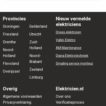
Provincies
Nieuw vermelde
elektriciens
Groningen
Gelderland
Drixes elektricien
Friesland
Utrecht
Vallei-Elektro
Drenthe
Zuid-
Holland
AM Maintenance
Noord-
Holland
Noord-
Diana Elektrotechniek
Brabant
Flevoland
Smaling service monteur
Zeeland
Overijssel
Limburg
Overig
Elektricien.nl
Algemene voorwaarden
Over ons
Privacyverklaring
Verificatieproces