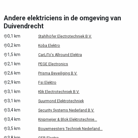
Andere elektriciens in de omgeving van
Duivendrecht
0,1 km
Stahlhöfer Electrotechniek B.V.
0,2 km
Koba Elektro
1,5 km
CarLiTo's Allround Elektra
2,1 km
PEGE Electronics
2,6 km
Prisma Beveiliging B.V.
2,9 km
Fsi Elektro
3,1 km
Klik Electrotechniek B.V.
3,1 km
Suurmond Elektrotechniek
3,4 km
Security Systems Nederland B.V.
3,4 km
Knipmeijer & Blok Elektrotechnie...
3,5 km
Bouwmeesters Techniek Nederland...
3,8 km