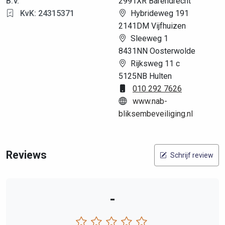
B.V.
2991XR Barendrecht
KvK: 24315371
Hybrideweg 191
2141DM Vijfhuizen
Sleeweg 1
8431NN Oosterwolde
Rijksweg 11 c
5125NB Hulten
010 292 7626
www.nab-
bliksembeveiliging.nl
Reviews
Schrijf review
-