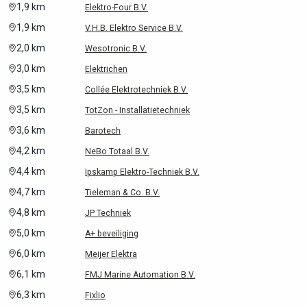
1,9 km
Elektro-Four B.V.
1,9 km
V.H.B. Elektro Service B.V.
2,0 km
Wesotronic B.V.
3,0 km
Elektrichen
3,5 km
Collée Elektrotechniek B.V.
3,5 km
TotZon - Installatietechniek
3,6 km
Barotech
4,2 km
NeBo Totaal B.V.
4,4 km
Ipskamp Elektro-Techniek B.V.
4,7 km
Tieleman & Co. B.V.
4,8 km
JP Techniek
5,0 km
A+ beveiliging
6,0 km
Meijer Elektra
6,1 km
FMJ Marine Automation B.V.
6,3 km
Fixlio