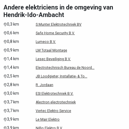
Andere elektriciens in de omgeving van
Hendrik-Ido-Ambacht
0,3 km
S.Munter Elektrotechniek BV
0,6 km
Safe Home Security B.V.
0,8 km
Lumeco B.V.
0,9 km
LM Totaal Montage
1,4 km
Lesec Beveiliging B.V.
1,4 km
Electrotechnisch Bureau de Noord...
2,5 km
JB Loodgieter, Installatie- & To...
2,8 km
R. Jordaan
3,0 km
ESI Elektrotechniek B.V.
3,7 km
Alectron electrotechniek
3,7 km
Vertec Elektro Service
3,9 km
Le Mair Elektro
3,9 km
NiBo Elektro B.V.