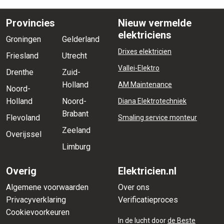
Provincies
Nieuw vermelde
elektriciens
Groningen
Gelderland
Drixes elektricien
Friesland
Utrecht
Vallei-Elektro
Drenthe
Zuid-
Holland
AM Maintenance
Noord-
Holland
Noord-
Diana Elektrotechniek
Brabant
Flevoland
Smaling service monteur
Zeeland
Overijssel
Limburg
Overig
Elektricien.nl
Algemene voorwaarden
Over ons
Privacyverklaring
Verificatieproces
Cookievoorkeuren
In de lucht door
de Beste