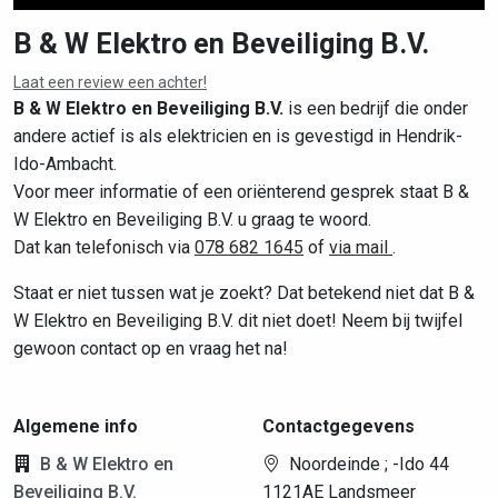
B & W Elektro en Beveiliging B.V.
Laat een review een achter!
Leaflet
|
©
OpenStreetMap
contributors
B & W Elektro en Beveiliging B.V.
is een bedrijf die onder
andere actief is als elektricien en is gevestigd in Hendrik-
Ido-Ambacht.
Voor meer informatie of een oriënterend gesprek staat B &
W Elektro en Beveiliging B.V. u graag te woord.
Dat kan telefonisch via
078 682 1645
of
via mail
.
Staat er niet tussen wat je zoekt? Dat betekend niet dat B &
W Elektro en Beveiliging B.V. dit niet doet! Neem bij twijfel
gewoon contact op en vraag het na!
Algemene info
Contactgegevens
B & W Elektro en
Noordeinde ; -Ido 44
Beveiliging B.V.
1121AE Landsmeer