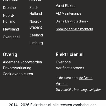
Vallei-Elektro
Drenthe
Zuid-
Holland
AM Maintenance
Noord-
Holland
Noord-
Diana Elektrotechniek
Brabant
Flevoland
Smaling service monteur
Zeeland
Overijssel
Limburg
Overig
Elektricien.nl
Algemene voorwaarden
Over ons
Privacyverklaring
Verificatieproces
Cookievoorkeuren
In de lucht door
de Beste
Vakman
Uw zakelijke branding navigator
2014 - 2026 Elektricien.nl, alle rechten voorbehouden.