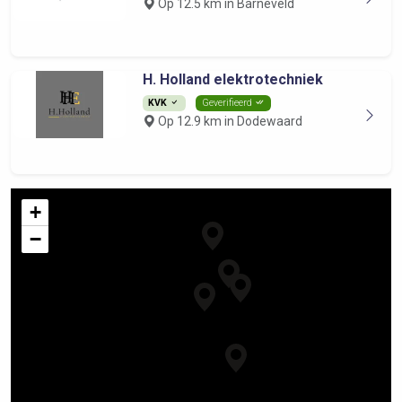
Op 12.5 km in Barneveld
H. Holland elektrotechniek
KVK
Geverifieerd
Op 12.9 km in Dodewaard
+
−