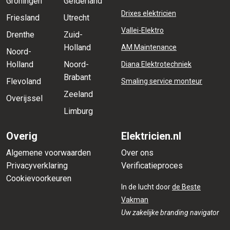
Groningen
Gelderland
Drixes elektricien
Friesland
Utrecht
Vallei-Elektro
Drenthe
Zuid-
Holland
AM Maintenance
Noord-
Holland
Noord-
Diana Elektrotechniek
Brabant
Flevoland
Smaling service monteur
Zeeland
Overijssel
Limburg
Overig
Elektricien.nl
Algemene voorwaarden
Over ons
Privacyverklaring
Verificatieproces
Cookievoorkeuren
In de lucht door
de Beste
Vakman
Uw zakelijke branding navigator