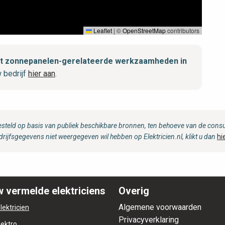
Leaflet
|
©
OpenStreetMap
contributors
 met zonnepanelen-gerelateerde werkzaamheden in
 bedrijf
hier aan
.
steld op basis van publiek beschikbare bronnen, ten behoeve van de consum
drijfsgegevens niet weergegeven wil hebben op Elektricien.nl, klikt u dan
hi
 vermelde elektriciens
Overig
Algemene voorwaarden
lektricien
Privacyverklaring
lektro