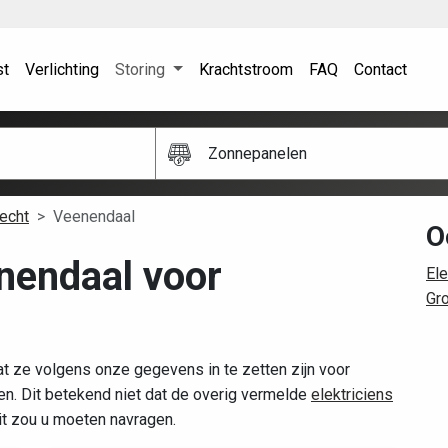
st
Verlichting
Storing
Krachtstroom
FAQ
Contact
Zonnepanelen
recht
Veenendaal
O
enendaal voor
Ele
Gr
t ze volgens onze gegevens in te zetten zijn voor
. Dit betekend niet dat de overig vermelde
elektriciens
dit zou u moeten navragen.