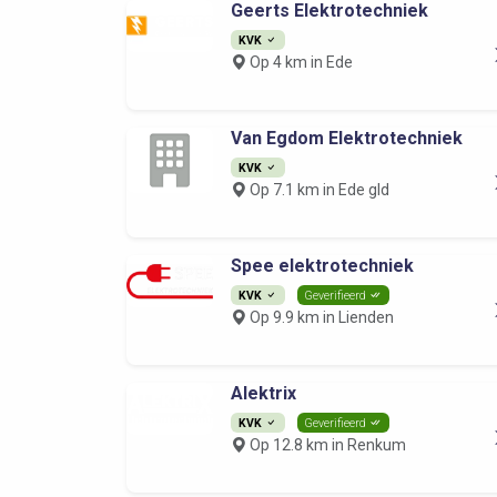
Geerts Elektrotechniek
KVK
Op 4 km in Ede
Van Egdom Elektrotechniek
KVK
Op 7.1 km in Ede gld
Spee elektrotechniek
KVK
Geverifieerd
Op 9.9 km in Lienden
Alektrix
KVK
Geverifieerd
Op 12.8 km in Renkum