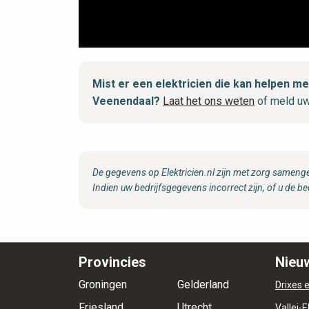
Mist er een elektricien die kan helpen
Veenendaal?
Laat het ons weten
of meld uw
De gegevens op Elektricien.nl zijn met zorg samenge
Indien uw bedrijfsgegevens incorrect zijn, of u de be
Provincies
Nieuw
Groningen
Gelderland
Drixes e
Friesland
Utrecht
Vallei-E