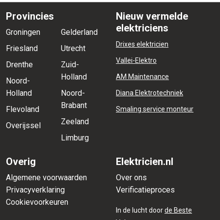
Provincies
Nieuw vermelde
elektriciens
Groningen
Gelderland
Drixes elektricien
Friesland
Utrecht
Vallei-Elektro
Drenthe
Zuid-
Holland
AM Maintenance
Noord-
Holland
Noord-
Diana Elektrotechniek
Brabant
Flevoland
Smaling service monteur
Zeeland
Overijssel
Limburg
Overig
Elektricien.nl
Algemene voorwaarden
Over ons
Privacyverklaring
Verificatieproces
Cookievoorkeuren
In de lucht door
de Beste