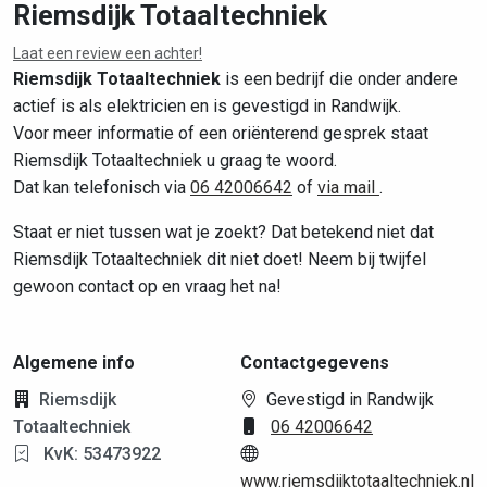
Riemsdijk Totaaltechniek
Laat een review een achter!
Leaflet
|
©
OpenStreetMap
contributors
Riemsdijk Totaaltechniek
is een bedrijf die onder andere
actief is als elektricien en is gevestigd in Randwijk.
Voor meer informatie of een oriënterend gesprek staat
Riemsdijk Totaaltechniek u graag te woord.
Dat kan telefonisch via
06 42006642
of
via mail
.
Staat er niet tussen wat je zoekt? Dat betekend niet dat
Riemsdijk Totaaltechniek dit niet doet! Neem bij twijfel
gewoon contact op en vraag het na!
Algemene info
Contactgegevens
Riemsdijk
Gevestigd in Randwijk
Totaaltechniek
06 42006642
KvK: 53473922
www.riemsdijktotaaltechniek.nl