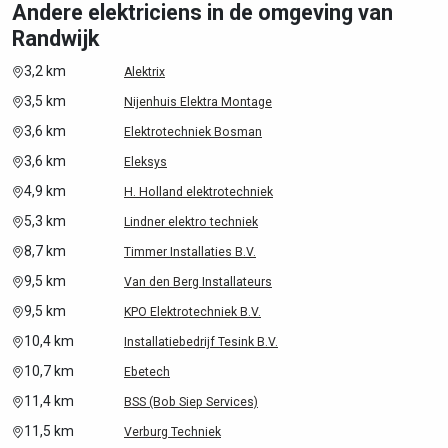
Andere elektriciens in de omgeving van
Randwijk
3,2 km
Alektrix
3,5 km
Nijenhuis Elektra Montage
3,6 km
Elektrotechniek Bosman
3,6 km
Eleksys
4,9 km
H. Holland elektrotechniek
5,3 km
Lindner elektro techniek
8,7 km
Timmer Installaties B.V.
9,5 km
Van den Berg Installateurs
9,5 km
KPO Elektrotechniek B.V.
10,4 km
Installatiebedrijf Tesink B.V.
10,7 km
Ebetech
11,4 km
BSS (Bob Siep Services)
11,5 km
Verburg Techniek