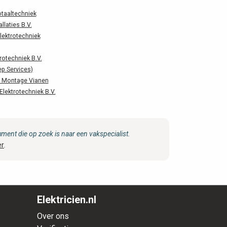
otaaltechniek
llaties B.V.
lektrotechniek
rotechniek B.V.
ep Services)
 Montage Vianen
lektrotechniek B.V.
ent die op zoek is naar een vakspecialist.
er
.
Elektricien.nl
Over ons