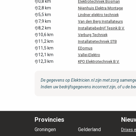
0,8 km
Elektrotechniek Bosman
2,8 km
Nijenhuis Elektra Montage
5,5 km
Lindner elektro techniek
7,9 km
Van den Berg Installateurs
8,2 km
Installatiebedrijf Tesink B.V.
10,6 km
Verburg Techniek
11,2 km
Installatietechniek STB
11,5 km
EDomus
12,1 km
Vallei-Elektro
12,3 km
KPO Elektrotechniek B.V.
De gegevens op Elektricien.nl zijn met zorg samenge
Indien uw bedrijfsgegevens incorrect zijn, of u de be
Provincies
Nieuw
Groningen
Gelderland
Drixes e