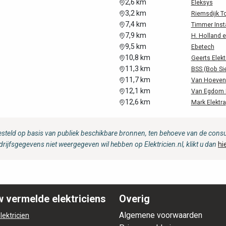
2,6 km
Eleksys
3,2 km
Riemsdijk T
7,4 km
Timmer Insta
7,9 km
H. Holland e
9,5 km
Ebetech
10,8 km
Geerts Elekt
11,3 km
BSS (Bob Si
11,7 km
Van Hoeven
12,1 km
Van Egdom E
12,6 km
Mark Elektra
steld op basis van publiek beschikbare bronnen, ten behoeve van de consum
drijfsgegevens niet weergegeven wil hebben op Elektricien.nl, klikt u dan
hi
 vermelde elektriciens
Overig
Algemene voorwaarden
lektricien