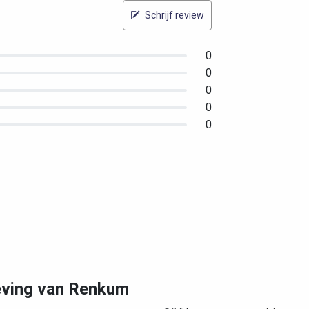
Schrijf review
0
0
0
0
0
geving van Renkum