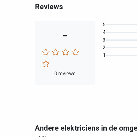
Reviews
5
-
4
3
2
1
0 reviews
Andere elektriciens in de om