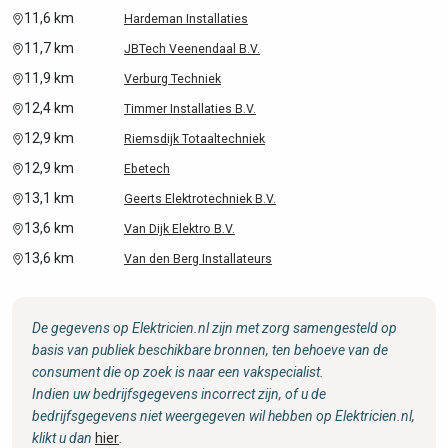
11,6 km
Hardeman Installaties
11,7 km
JBTech Veenendaal B.V.
11,9 km
Verburg Techniek
12,4 km
Timmer Installaties B.V.
12,9 km
Riemsdijk Totaaltechniek
12,9 km
Ebetech
13,1 km
Geerts Elektrotechniek B.V.
13,6 km
Van Dijk Elektro B.V.
13,6 km
Van den Berg Installateurs
De gegevens op Elektricien.nl zijn met zorg samengesteld op
basis van publiek beschikbare bronnen, ten behoeve van de
consument die op zoek is naar een vakspecialist.
Indien uw bedrijfsgegevens incorrect zijn, of u de
bedrijfsgegevens niet weergegeven wil hebben op Elektricien.nl,
klikt u dan
hier
.