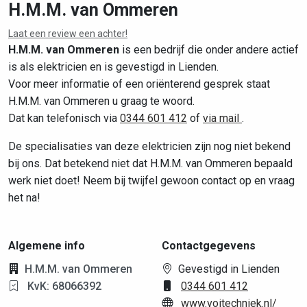
H.M.M. van Ommeren
Laat een review een achter!
Leaflet
|
©
OpenStreetMap
contributors
H.M.M. van Ommeren
is een bedrijf die onder andere actief
is als elektricien en is gevestigd in Lienden.
Voor meer informatie of een oriënterend gesprek staat
H.M.M. van Ommeren u graag te woord.
Dat kan telefonisch via
0344 601 412
of
via mail
.
De specialisaties van deze elektricien zijn nog niet bekend
bij ons. Dat betekend niet dat H.M.M. van Ommeren bepaald
werk niet doet! Neem bij twijfel gewoon contact op en vraag
het na!
Algemene info
Contactgegevens
H.M.M. van Ommeren
Gevestigd in Lienden
KvK: 68066392
0344 601 412
www.voitechniek.nl/