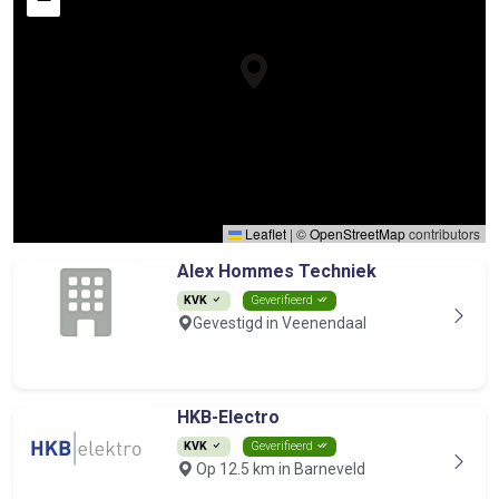
Leaflet
|
©
OpenStreetMap
contributors
Alex Hommes Techniek
KVK
Geverifieerd
Gevestigd in Veenendaal
HKB-Electro
KVK
Geverifieerd
Op 12.5 km in Barneveld