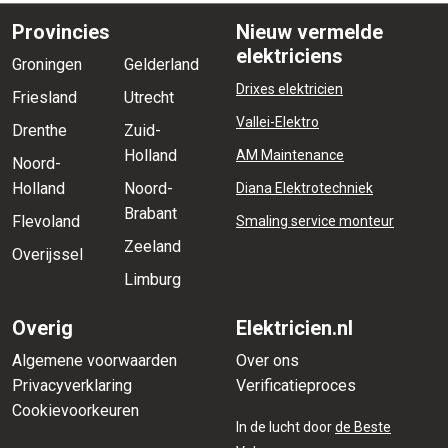
Provincies
Nieuw vermelde
elektriciens
Groningen
Gelderland
Drixes elektricien
Friesland
Utrecht
Vallei-Elektro
Drenthe
Zuid-
Holland
AM Maintenance
Noord-
Holland
Noord-
Diana Elektrotechniek
Brabant
Flevoland
Smaling service monteur
Zeeland
Overijssel
Limburg
Overig
Elektricien.nl
Algemene voorwaarden
Over ons
Privacyverklaring
Verificatieproces
Cookievoorkeuren
In de lucht door
de Beste