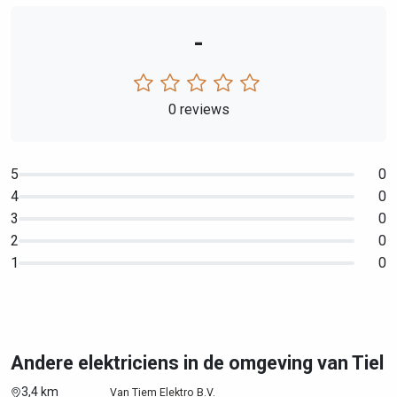
-
0 reviews
5
0
4
0
3
0
2
0
1
0
Andere elektriciens in de omgeving van Tiel
3,4 km
Van Tiem Elektro B.V.