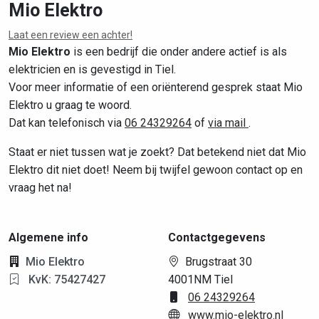
Mio Elektro
Laat een review een achter!
Leaflet
|
©
OpenStreetMap
contributors
Mio Elektro
is een bedrijf die onder andere actief is als
elektricien en is gevestigd in Tiel.
Voor meer informatie of een oriënterend gesprek staat Mio
Elektro u graag te woord.
Dat kan telefonisch via
06 24329264
of
via mail
.
Staat er niet tussen wat je zoekt? Dat betekend niet dat Mio
Elektro dit niet doet! Neem bij twijfel gewoon contact op en
vraag het na!
Algemene info
Contactgegevens
Mio Elektro
Brugstraat 30
KvK: 75427427
4001NM Tiel
06 24329264
www.mio-elektro.nl