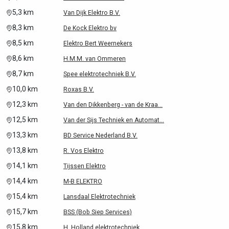
5,3 km
Van Dijk Elektro B.V.
8,3 km
De Kock Elektro bv
8,5 km
Elektro Bert Weernekers
8,6 km
H.M.M. van Ommeren
8,7 km
Spee elektrotechniek B.V.
10,0 km
Roxas B.V.
12,3 km
Van den Dikkenberg - van de Kraa...
12,5 km
Van der Sijs Techniek en Automat...
13,3 km
BD Service Nederland B.V.
13,8 km
R. Vos Elektro
14,1 km
Tijssen Elektro
14,4 km
M-B ELEKTRO
15,4 km
Lansdaal Elektrotechniek
15,7 km
BSS (Bob Siep Services)
15,8 km
H. Holland elektrotechniek