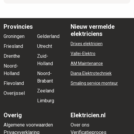
Provincies
Nieuw vermelde
elektriciens
Groningen
Gelderland
Drixes elektricien
Friesland
Utrecht
Vallei-Elektro
Drenthe
Zuid-
Holland
AM Maintenance
Noord-
Holland
Noord-
Diana Elektrotechniek
Brabant
Flevoland
Smaling service monteur
Zeeland
Overijssel
Limburg
Overig
Elektricien.nl
Algemene voorwaarden
Over ons
Privacyverklaring
Verificatieproces