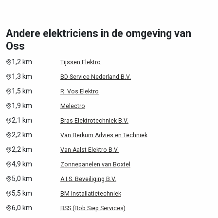
Andere elektriciens in de omgeving van
Oss
1,2 km
Tijssen Elektro
1,3 km
BD Service Nederland B.V.
1,5 km
R. Vos Elektro
1,9 km
Melectro
2,1 km
Bras Elektrotechniek B.V.
2,2 km
Van Berkum Advies en Techniek
2,2 km
Van Aalst Elektro B.V.
4,9 km
Zonnepanelen van Boxtel
5,0 km
A.I.S. Beveiliging B.V.
5,5 km
BM Installatietechniek
6,0 km
BSS (Bob Siep Services)