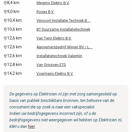
8,4 km
Megens Elektro B.V.
9,0 km
Roxas B.V.
10,4 km
Vervoort Installatie Techniek B....
10,6 km
BT Duurzame Installatietechniek
12,6 km
Van Tiem Elektro B.V.
12,6 km
Aannemersbedrijf Wijnen BV / L....
12,6 km
Installatietechniek Valentijn
12,8 km
Van Grinsven ETD
14,2 km
Voermans Elektro B.V.
De gegevens op Elektricien.nl zijn met zorg samengesteld op
basis van publiek beschikbare bronnen, ten behoeve van de
consument die op zoek is naar een vakspecialist.
Indien uw bedrijfsgegevens incorrect zijn, of u de
bedrijfsgegevens niet weergegeven wil hebben op Elektricien.nl,
klikt u dan
hier
.