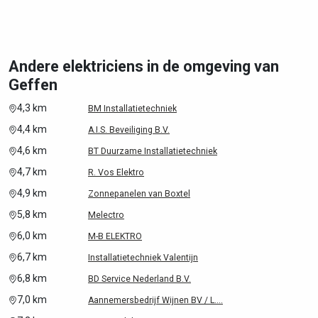
Andere elektriciens in de omgeving van
Geffen
4,3 km
BM Installatietechniek
4,4 km
A.I.S. Beveiliging B.V.
4,6 km
BT Duurzame Installatietechniek
4,7 km
R. Vos Elektro
4,9 km
Zonnepanelen van Boxtel
5,8 km
Melectro
6,0 km
M-B ELEKTRO
6,7 km
Installatietechniek Valentijn
6,8 km
BD Service Nederland B.V.
7,0 km
Aannemersbedrijf Wijnen BV / L....