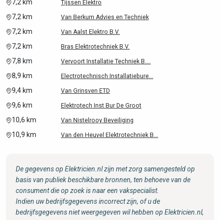
7,2 km
Tijssen Elektro
7,2 km
Van Berkum Advies en Techniek
7,2 km
Van Aalst Elektro B.V.
7,2 km
Bras Elektrotechniek B.V.
7,8 km
Vervoort Installatie Techniek B....
8,9 km
Electrotechnisch Installatiebure...
9,4 km
Van Grinsven ETD
9,6 km
Elektrotech Inst Bur De Groot
10,6 km
Van Nistelrooy Beveiliging
10,9 km
Van den Heuvel Elektrotechniek B...
De gegevens op Elektricien.nl zijn met zorg samengesteld op
basis van publiek beschikbare bronnen, ten behoeve van de
consument die op zoek is naar een vakspecialist.
Indien uw bedrijfsgegevens incorrect zijn, of u de
bedrijfsgegevens niet weergegeven wil hebben op Elektricien.nl,