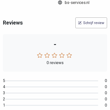
bs-services.nl
Reviews
Schrijf review
-
0 reviews
5
0
4
0
3
0
2
0
1
0