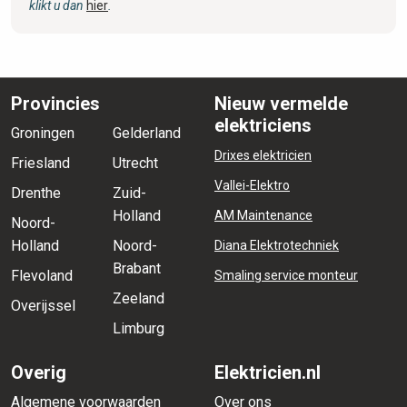
klikt u dan
hier
.
Provincies
Nieuw vermelde
elektriciens
Groningen
Gelderland
Drixes elektricien
Friesland
Utrecht
Vallei-Elektro
Drenthe
Zuid-
Holland
AM Maintenance
Noord-
Holland
Noord-
Diana Elektrotechniek
Brabant
Flevoland
Smaling service monteur
Zeeland
Overijssel
Limburg
Overig
Elektricien.nl
Algemene voorwaarden
Over ons