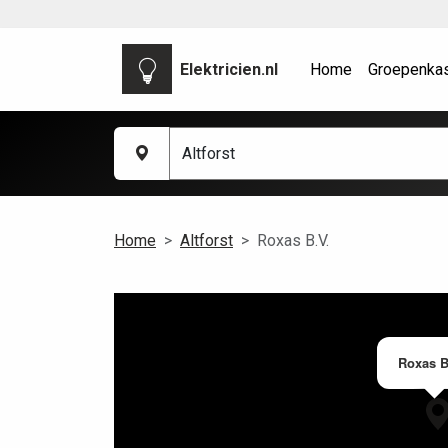
Elektricien.nl
Home
Groepenka
Home
Altforst
Roxas B.V.
Roxas B