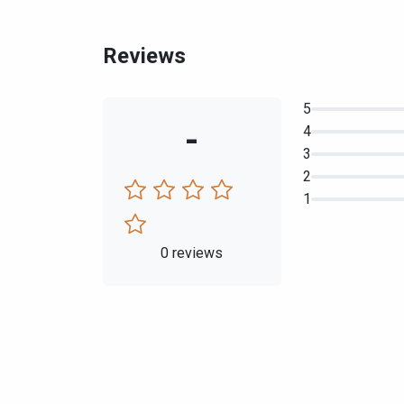
Reviews
5
-
4
3
2
1
0 reviews