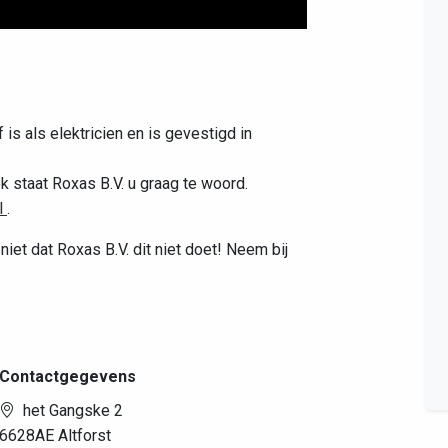
Leaflet
|
©
OpenStreetMap
contributors
 is als elektricien en is gevestigd in
 staat Roxas B.V. u graag te woord.
l
.
niet dat Roxas B.V. dit niet doet! Neem bij
Contactgegevens
het Gangske 2
6628AE Altforst