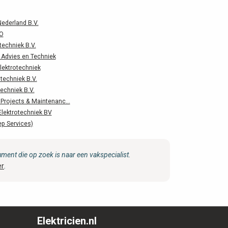
Nederland B.V.
O
techniek B.V.
Advies en Techniek
lektrotechniek
techniek B.V.
echniek B.V.
Projects & Maintenanc...
Elektrotechniek BV
ep Services)
ent die op zoek is naar een vakspecialist.
er
.
Elektricien.nl