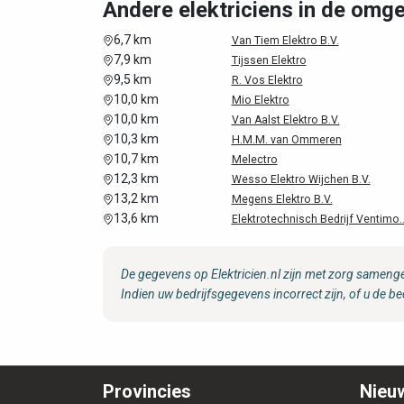
Andere elektriciens in de omge
6,7 km
Van Tiem Elektro B.V.
7,9 km
Tijssen Elektro
9,5 km
R. Vos Elektro
10,0 km
Mio Elektro
10,0 km
Van Aalst Elektro B.V.
10,3 km
H.M.M. van Ommeren
10,7 km
Melectro
12,3 km
Wesso Elektro Wijchen B.V.
13,2 km
Megens Elektro B.V.
13,6 km
Elektrotechnisch Bedrijf Ventimo..
De gegevens op Elektricien.nl zijn met zorg samenge
Indien uw bedrijfsgegevens incorrect zijn, of u de be
Provincies
Nieuw