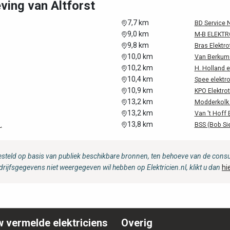
ving van Altforst
7,7 km
BD Service 
9,0 km
M-B ELEKTR
9,8 km
Bras Elektro
10,0 km
Van Berkum 
10,2 km
H. Holland e
10,4 km
Spee elektro
10,9 km
KPO Elektrot
13,2 km
Modderkolk 
13,2 km
Van 't Hoff 
13,8 km
.
BSS (Bob Si
steld op basis van publiek beschikbare bronnen, ten behoeve van de consum
drijfsgegevens niet weergegeven wil hebben op Elektricien.nl, klikt u dan
hi
 vermelde elektriciens
Overig