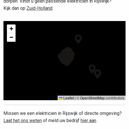
dorpen. Vindt u geen passende elektricien in Rijswijk?
Kijk dan op
Zuid-Holland
.
+
−
Leaflet
|
©
OpenStreetMap
contributors
Missen we een elektricien in Rijswijk of directe omgeving?
Laat het ons weten
of meld uw bedrijf
hier aan
.