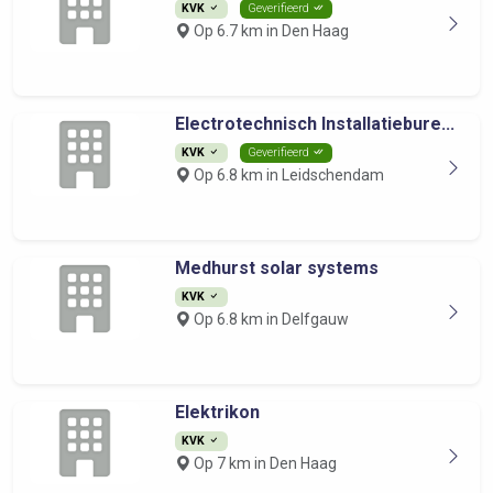
KVK
Geverifieerd
Op 6.7 km in Den Haag
Electrotechnisch Installatiebure...
KVK
Geverifieerd
Op 6.8 km in Leidschendam
Medhurst solar systems
KVK
Op 6.8 km in Delfgauw
Elektrikon
KVK
Op 7 km in Den Haag