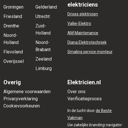
elektriciens
Groningen
Gelderland
Drixes elektricien
Friesland
Utrecht
Vallei-Elektro
Drenthe
Zuid-
Holland
AM Maintenance
Noord-
Holland
Noord-
Diana Elektrotechniek
Brabant
Flevoland
Smaling service monteur
Zeeland
Overijssel
Limburg
Overig
Elektricien.nl
Algemene voorwaarden
Over ons
Privacyverklaring
Verificatieproces
Cookievoorkeuren
In de lucht door
de Beste
Vakman
Uw zakelijke branding navigator