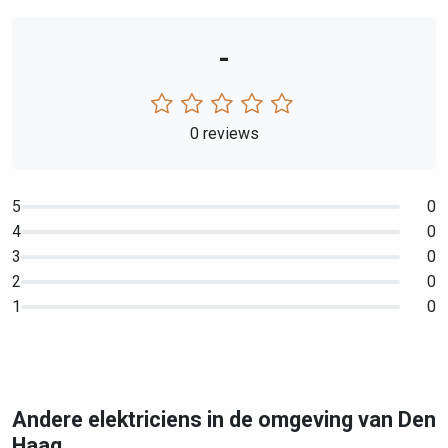
-
0 reviews
5
0
4
0
3
0
2
0
1
0
Andere elektriciens in de omgeving van Den
Haag