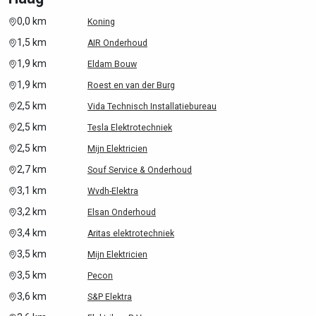
0,0 km
Koning
1,5 km
AIR Onderhoud
1,9 km
Eldam Bouw
1,9 km
Roest en van der Burg
2,5 km
Vida Technisch Installatiebureau
2,5 km
Tesla Elektrotechniek
2,5 km
Mijn Elektricien
2,7 km
Souf Service & Onderhoud
3,1 km
Wvdh-Elektra
3,2 km
Elsan Onderhoud
3,4 km
Aritas elektrotechniek
3,5 km
Mijn Elektricien
3,5 km
Pecon
3,6 km
S&P Elektra