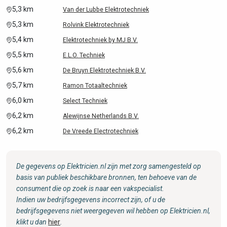
5,3 km
Van der Lubbe Elektrotechniek
5,3 km
Rolvink Elektrotechniek
5,4 km
Elektrotechniek by MJ B.V.
5,5 km
E.L.O. Techniek
5,6 km
De Bruyn Elektrotechniek B.V.
5,7 km
Ramon Totaaltechniek
6,0 km
Select Techniek
6,2 km
Alewijnse Netherlands B.V.
6,2 km
De Vreede Electrotechniek
De gegevens op Elektricien.nl zijn met zorg samengesteld op
basis van publiek beschikbare bronnen, ten behoeve van de
consument die op zoek is naar een vakspecialist.
Indien uw bedrijfsgegevens incorrect zijn, of u de
bedrijfsgegevens niet weergegeven wil hebben op Elektricien.nl,
klikt u dan
hier
.