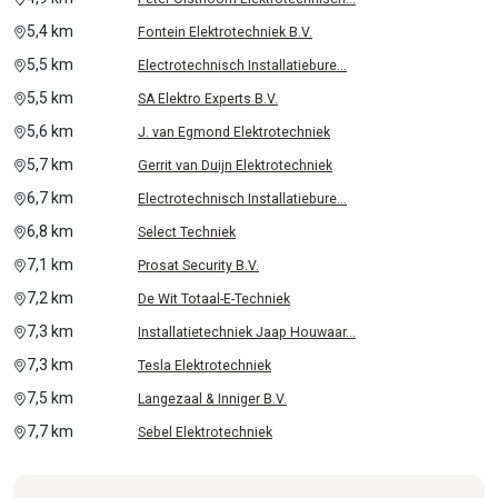
5,4 km
Fontein Elektrotechniek B.V.
5,5 km
Electrotechnisch Installatiebure...
5,5 km
SA Elektro Experts B.V.
5,6 km
J. van Egmond Elektrotechniek
5,7 km
Gerrit van Duijn Elektrotechniek
6,7 km
Electrotechnisch Installatiebure...
6,8 km
Select Techniek
7,1 km
Prosat Security B.V.
7,2 km
De Wit Totaal-E-Techniek
7,3 km
Installatietechniek Jaap Houwaar...
7,3 km
Tesla Elektrotechniek
7,5 km
Langezaal & Inniger B.V.
7,7 km
Sebel Elektrotechniek