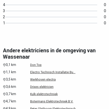
4
0
3
0
2
0
1
0
Andere elektriciens in de omgeving van
Wassenaar
0,1 km
Don Top
1,1 km
Electro Technisch Installatie Bu...
3,5 km
Werkhoven electra
3,6 km
Drixes elektricien
3,7 km
Kulk elektrotechniek
4,7 km
Botermans Elektrotechniek B.V.
4,9 km
Peter Olsthoorn Elektrotechnisch...