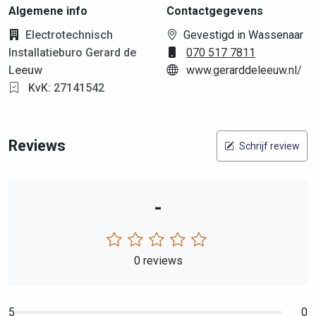
Algemene info
Contactgegevens
Electrotechnisch
Gevestigd in Wassenaar
Installatieburo Gerard de
070 517 7811
Leeuw
www.gerarddeleeuw.nl/
KvK: 27141542
Reviews
Schrijf review
-
0 reviews
5
0