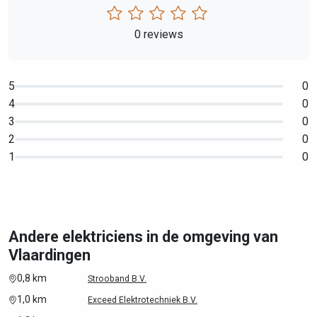
0 reviews
5
0
4
0
3
0
2
0
1
0
Andere elektriciens in de omgeving van
Vlaardingen
0,8 km
Strooband B.V.
1,0 km
Exceed Elektrotechniek B.V.