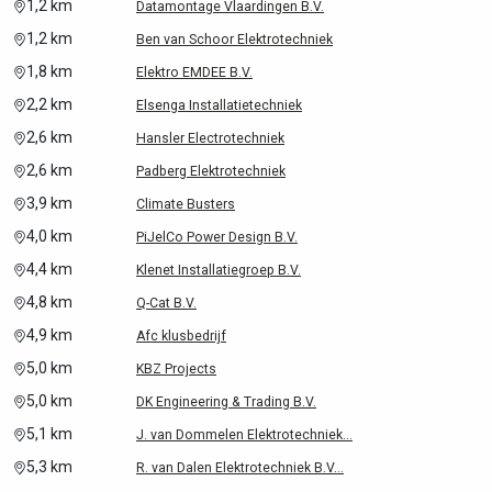
1,2 km
Datamontage Vlaardingen B.V.
1,2 km
Ben van Schoor Elektrotechniek
1,8 km
Elektro EMDEE B.V.
2,2 km
Elsenga Installatietechniek
2,6 km
Hansler Electrotechniek
2,6 km
Padberg Elektrotechniek
3,9 km
Climate Busters
4,0 km
PiJelCo Power Design B.V.
4,4 km
Klenet Installatiegroep B.V.
4,8 km
Q-Cat B.V.
4,9 km
Afc klusbedrijf
5,0 km
KBZ Projects
5,0 km
DK Engineering & Trading B.V.
5,1 km
J. van Dommelen Elektrotechniek...
5,3 km
R. van Dalen Elektrotechniek B.V...