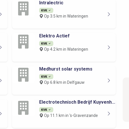
Intralectric
KVK
Op 3.5 km in Wateringen
Elektro Actief
KVK
Op 4.2 km in Wateringen
Medhurst solar systems
KVK
Op 6.8 km in Delfgauw
Electrotechnisch Bedrijf Kuyvenh...
KVK
Op 11.1 km in 's-Gravenzande