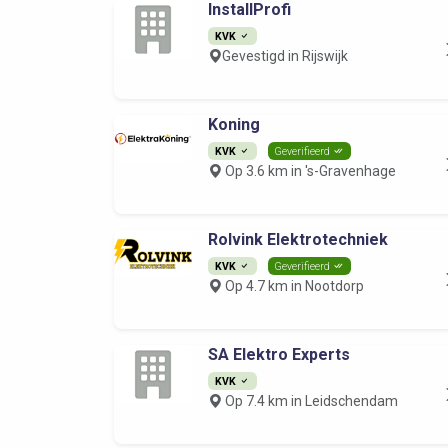
InstallProfi
KVK
Gevestigd in Rijswijk
Koning
KVK
Geverifieerd
Op 3.6 km in 's-Gravenhage
Rolvink Elektrotechniek
KVK
Geverifieerd
Op 4.7 km in Nootdorp
SA Elektro Experts
KVK
Op 7.4 km in Leidschendam