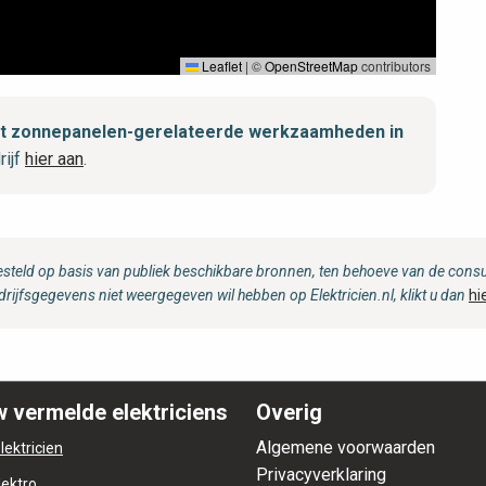
Leaflet
|
©
OpenStreetMap
contributors
 met zonnepanelen-gerelateerde werkzaamheden in
rijf
hier aan
.
steld op basis van publiek beschikbare bronnen, ten behoeve van de consum
drijfsgegevens niet weergegeven wil hebben op Elektricien.nl, klikt u dan
hi
 vermelde elektriciens
Overig
Algemene voorwaarden
lektricien
Privacyverklaring
lektro