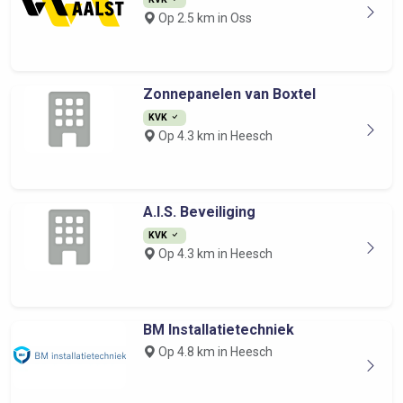
Op 2.5 km in Oss
Zonnepanelen van Boxtel
KVK
Op 4.3 km in Heesch
A.I.S. Beveiliging
KVK
Op 4.3 km in Heesch
BM Installatietechniek
Op 4.8 km in Heesch