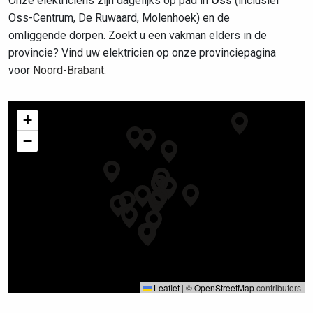
Onze elektriciens zijn dagelijks op pad in
Oss
(inclusief
Oss-Centrum, De Ruwaard, Molenhoek) en de
omliggende dorpen. Zoekt u een vakman elders in de
provincie? Vind uw elektricien op onze provinciepagina
voor
Noord-Brabant
.
+
−
Leaflet
|
©
OpenStreetMap
contributors