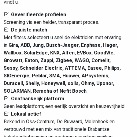
vindt u:
Geverifieerde profielen
Screening via een helder, transparant proces.
De juiste match
Met filters selecteert u snel de elektricien met ervaring
in
Gira, ABB, Jung, Busch-Jaeger, Enphase, Hager,
Wallbox, SolarEdge, KNX, Alfen, EVBox, GoodWe,
Growatt, Eaton, Zappi, Zigbee, WAGO, Comelit,
Sessy, Schneider Electric, ATTEMA, Easee, Philips,
SIGEnergie, Peblar, SMA, Huawei, APsystems,
Duracell, Shelly, Honeywell, solis, Ohmy, Uponor,
SOLARMAN, Remeha of Nefit Bosch
.
Onafhankelijk platform
Geen leadplatform; een eerlijk overzicht en keuzevrijheid.
Lokaal actief
Bekend in Oss-Centrum, De Ruwaard, Molenhoek en
vertrouwd met een mix van traditionele Brabantse
baksteenbebouwing en moderne nieuwbouwwijken.