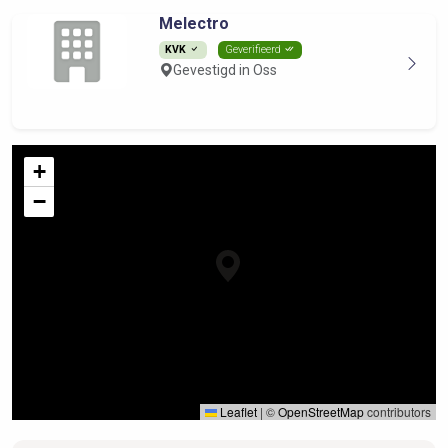
Melectro
KVK
Geverifieerd
Gevestigd in Oss
+
−
Leaflet
|
©
OpenStreetMap
contributors