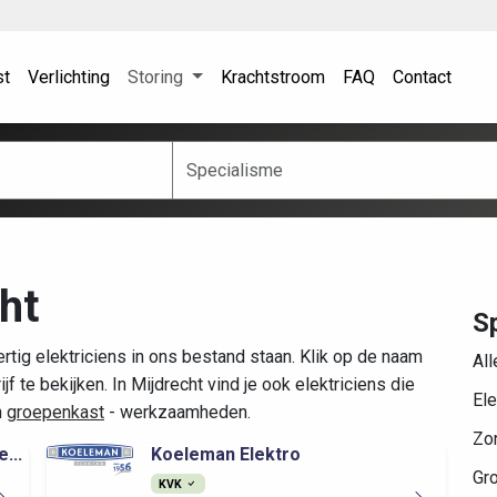
st
Verlichting
Storing
Krachtstroom
FAQ
Contact
ht
Sp
tig elektriciens in ons bestand staan. Klik op de naam
All
 te bekijken. In Mijdrecht vind je ook elektriciens die
Ele
n
groepenkast
- werkzaamheden.
Zo
...
Koeleman Elektro
Gr
KVK