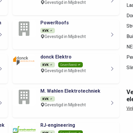
Gevestigd in Mijdrecht
Laa
Do
n
PowerRoofs
Str
KVK
Bui
Gevestigd in Mijdrecht
NE
donck Elektro
Per
KVK
Geverifieerd
Sli
Gevestigd in Mijdrecht
M. Wahlen Elektrotechniek
Ve
el
KVK
Gevestigd in Mijdrecht
Vin
ek
RJ-engineering
KVK
Geverifieerd