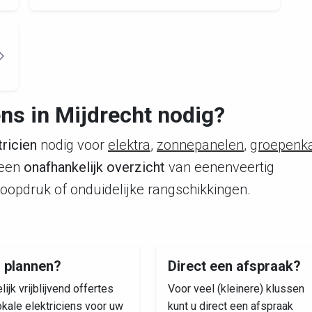
ens in Mijdrecht nodig?
ricien
nodig voor
elektra
,
zonnepanelen
,
groepenka
k een
onafhankelijk overzicht
van eenenveertig
koopdruk of onduidelijke rangschikkingen.
s plannen?
Direct een afspraak?
lijk vrijblijvend offertes
Voor veel (kleinere) klussen
okale elektriciens voor uw
kunt u direct een afspraak