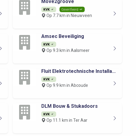
Move2groove
KVK
Geverifieerd
Op 7.7 km in Nieuwveen
Amsec Beveiliging
KVK
Op 9.3 km in Aalsmeer
Fluit Elektrotechnische Installa...
KVK
Op 9.9 km in Abcoude
DLM Bouw & Stukadoors
KVK
Op 11.1 km in Ter Aar