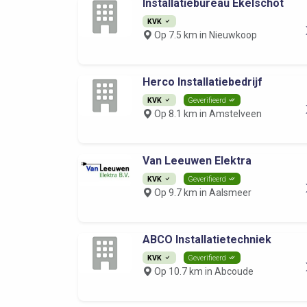
Installatiebureau Ekelschot
KVK
Op 7.5 km in Nieuwkoop
Herco Installatiebedrijf
KVK
Geverifieerd
Op 8.1 km in Amstelveen
Van Leeuwen Elektra
KVK
Geverifieerd
Op 9.7 km in Aalsmeer
ABCO Installatietechniek
KVK
Geverifieerd
Op 10.7 km in Abcoude