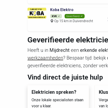
Koba Elektro
KVK
Geverifieerd
Op 15 km in Duivendrecht
Geverifieerde elektrici
Heeft u in
Mijdrecht
een
erkende elekt
werkzaamheden
? Bespaar tijd: bekij
geverifieerde elektriciens, zonder ver
Vind direct de juiste hulp
Elektricien spreken?
Klu
Onze lokale specialisten staan
Verge
voor u klaar.
van l