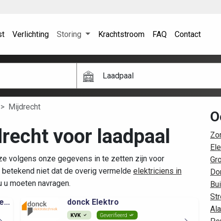
st
Verlichting
Storing
Krachtstroom
FAQ
Contact
Laadpaal
Mijdrecht
O
drecht voor laadpaal
Zo
Ele
 ze volgens onze gegevens in te zetten zijn voor
Gr
 betekend niet dat de overig vermelde
elektriciens in
Do
ou u moeten navragen.
Bui
Str
...
donck Elektro
Al
KVK
Geverifieerd