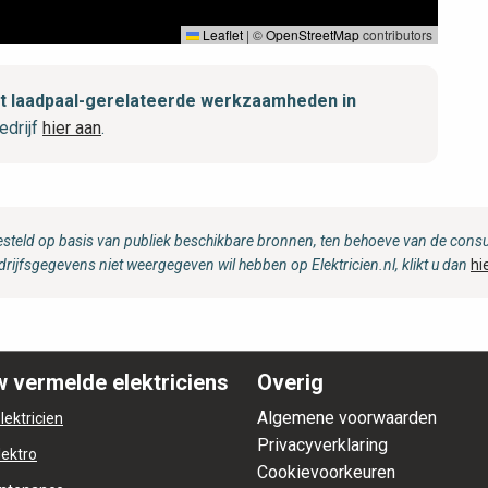
Leaflet
|
©
OpenStreetMap
contributors
met laadpaal-gerelateerde werkzaamheden in
edrijf
hier aan
.
steld op basis van publiek beschikbare bronnen, ten behoeve van de consum
drijfsgegevens niet weergegeven wil hebben op Elektricien.nl, klikt u dan
hi
 vermelde elektriciens
Overig
Algemene voorwaarden
lektricien
Privacyverklaring
lektro
Cookievoorkeuren