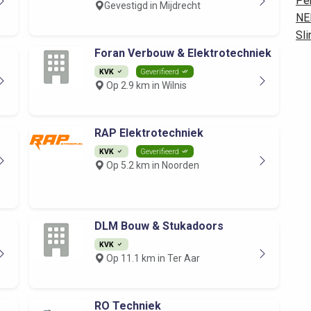
Per
Gevestigd in Mijdrecht
NE
Sli
Foran Verbouw & Elektrotechniek
KVK
Geverifieerd
Op 2.9 km in Wilnis
RAP Elektrotechniek
KVK
Geverifieerd
Op 5.2 km in Noorden
DLM Bouw & Stukadoors
KVK
Op 11.1 km in Ter Aar
RO Techniek