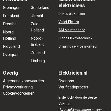
elektriciens
Groningen
Gelderland
Drixes elektricien
Friesland
Utrecht
Vallei-Elektro
Drenthe
Zuid-
Holland
AM Maintenance
Noord-
Holland
Noord-
Diana Elektrotechniek
Brabant
Flevoland
Smaling service monteur
Zeeland
Overijssel
Limburg
Overig
Elektricien.nl
Algemene voorwaarden
Over ons
Privacyverklaring
Verificatieproces
Cookievoorkeuren
In de lucht door
de Beste
Vakman
Uw zakelijke branding navigator