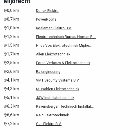
Mijdrecht
0,0 km
Donck Elektro
0,7 km
PowerRoofs
1,0 km
Koeleman Elektro B.V.
1,2 km
Electrotechnisch Bureau Homan B....
1,5 km
H. de Vos Elektrotechniek Mijdre...
1,7 km
Allen Elektrotechniek
2,5 km
Foran Verbouw & Elektrotechniek
2,6 km
RJ-engineering
4,1 km
VMT Security Systems B.V.
4,3 km
M. Wahlen Elektrotechniek
5,1 km
J&W Installatietechniek
6,3 km
Ravensbergen Technisch Installat...
6,6 km
RAP Elektrotechniek
7,2 km
G.J. Elektro B.V.