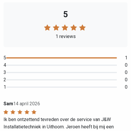
5
1 reviews
5
1
4
0
3
0
2
0
1
0
Sam
14 april 2026
Ik ben ontzettend tevreden over de service van J&W
Installatietechniek in Uithoorn. Jeroen heeft bij mij een