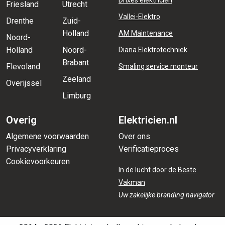
Drixes elektricien
Friesland
Utrecht
Vallei-Elektro
Drenthe
Zuid-
Holland
AM Maintenance
Noord-
Holland
Noord-
Diana Elektrotechniek
Brabant
Flevoland
Smaling service monteur
Zeeland
Overijssel
Limburg
Overig
Elektricien.nl
Algemene voorwaarden
Over ons
Privacyverklaring
Verificatieproces
Cookievoorkeuren
In de lucht door
de Beste
Vakman
Uw zakelijke branding navigator