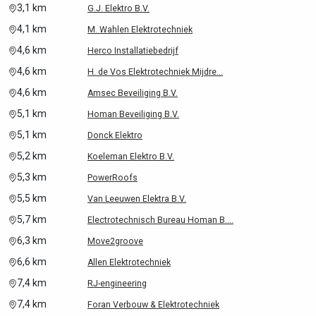
3,1 km
G.J. Elektro B.V.
4,1 km
M. Wahlen Elektrotechniek
4,6 km
Herco Installatiebedrijf
4,6 km
H. de Vos Elektrotechniek Mijdre...
4,6 km
Amsec Beveiliging B.V.
5,1 km
Homan Beveiliging B.V.
5,1 km
Donck Elektro
5,2 km
Koeleman Elektro B.V.
5,3 km
PowerRoofs
5,5 km
Van Leeuwen Elektra B.V.
5,7 km
Electrotechnisch Bureau Homan B....
6,3 km
Move2groove
6,6 km
Allen Elektrotechniek
7,4 km
RJ-engineering
7,4 km
Foran Verbouw & Elektrotechniek