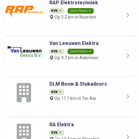
RAP Elektrotechniek
KVK
Geverifieerd
Op 5.2 km in Noorden
Van Leeuwen Elektra
KVK
Geverifieerd
Op 9.7 km in Aalsmeer
DLM Bouw & Stukadoors
KVK
Op 11.1 km in Ter Aar
RA Elektra
KVK