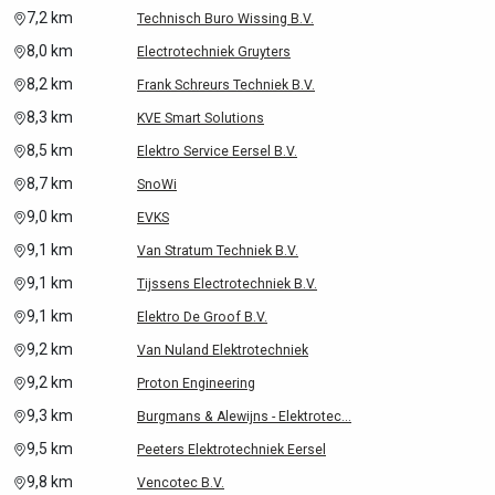
7,2 km
Technisch Buro Wissing B.V.
8,0 km
Electrotechniek Gruyters
8,2 km
Frank Schreurs Techniek B.V.
8,3 km
KVE Smart Solutions
8,5 km
Elektro Service Eersel B.V.
8,7 km
SnoWi
9,0 km
EVKS
9,1 km
Van Stratum Techniek B.V.
9,1 km
Tijssens Electrotechniek B.V.
9,1 km
Elektro De Groof B.V.
9,2 km
Van Nuland Elektrotechniek
9,2 km
Proton Engineering
9,3 km
Burgmans & Alewijns - Elektrotec...
9,5 km
Peeters Elektrotechniek Eersel
9,8 km
Vencotec B.V.