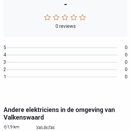
-
0 reviews
5
0
4
0
3
0
2
0
1
0
Andere elektriciens in de omgeving van
Valkenswaard
1,9 km
Van de Pas