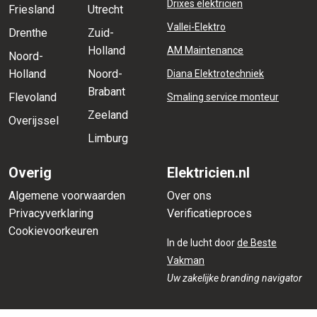
Drixes elektricien
Friesland
Utrecht
Vallei-Elektro
Drenthe
Zuid-
Holland
AM Maintenance
Noord-
Holland
Noord-
Diana Elektrotechniek
Brabant
Flevoland
Smaling service monteur
Zeeland
Overijssel
Limburg
Overig
Elektricien.nl
Algemene voorwaarden
Over ons
Privacyverklaring
Verificatieproces
Cookievoorkeuren
In de lucht door
de Beste
Vakman
Uw zakelijke branding navigator