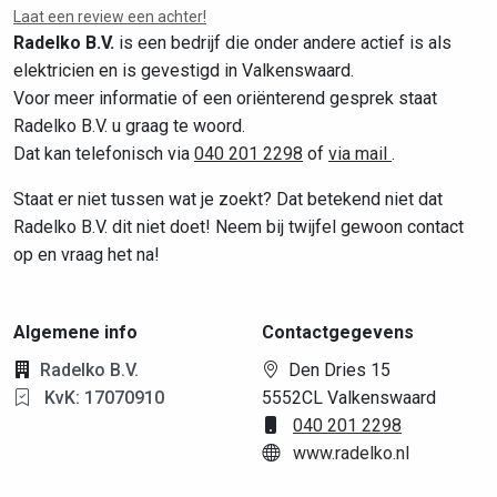
Laat een review een achter!
Radelko B.V.
is een bedrijf die onder andere actief is als
elektricien en is gevestigd in Valkenswaard.
Voor meer informatie of een oriënterend gesprek staat
Radelko B.V. u graag te woord.
Dat kan telefonisch via
040 201 2298
of
via mail
.
Staat er niet tussen wat je zoekt? Dat betekend niet dat
Radelko B.V. dit niet doet! Neem bij twijfel gewoon contact
op en vraag het na!
Algemene info
Contactgegevens
Radelko B.V.
Den Dries 15
KvK: 17070910
5552CL Valkenswaard
040 201 2298
www.radelko.nl