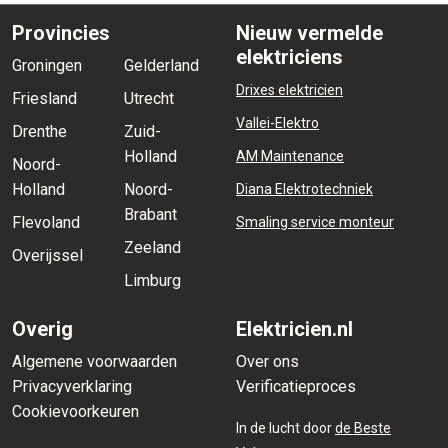
Provincies
Nieuw vermelde
elektriciens
Groningen
Gelderland
Drixes elektricien
Friesland
Utrecht
Vallei-Elektro
Drenthe
Zuid-
Holland
AM Maintenance
Noord-
Holland
Noord-
Diana Elektrotechniek
Brabant
Flevoland
Smaling service monteur
Zeeland
Overijssel
Limburg
Overig
Elektricien.nl
Algemene voorwaarden
Over ons
Privacyverklaring
Verificatieproces
Cookievoorkeuren
In de lucht door
de Beste