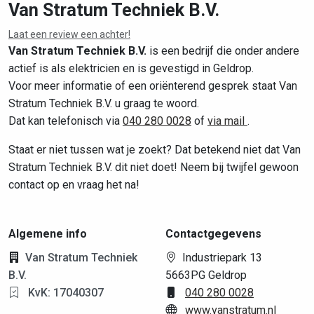
Van Stratum Techniek B.V.
Laat een review een achter!
Leaflet
|
©
OpenStreetMap
contributors
Van Stratum Techniek B.V.
is een bedrijf die onder andere
actief is als elektricien en is gevestigd in Geldrop.
Voor meer informatie of een oriënterend gesprek staat Van
Stratum Techniek B.V. u graag te woord.
Dat kan telefonisch via
040 280 0028
of
via mail
.
Staat er niet tussen wat je zoekt? Dat betekend niet dat Van
Stratum Techniek B.V. dit niet doet! Neem bij twijfel gewoon
contact op en vraag het na!
Algemene info
Contactgegevens
Van Stratum Techniek
Industriepark 13
B.V.
5663PG Geldrop
KvK: 17040307
040 280 0028
www.vanstratum.nl