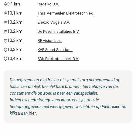
9,1 km
Radelko B.V.
10,1 km
Thijs Vermeulen Elektrotechniek
10,2 km
Elektro Vogels B.V.
10,2 km
De Kever Installaties B.V.
10,3 km
RE-vision best
10,3 km
KVE Smart Solutions
10,4 km
SDK Elektrotechniek B.V.
De gegevens op Elektricien.nl zijn met zorg samengesteld op
basis van publiek beschikbare bronnen, ten behoeve van de
consument die op zoek is naar een vakspecialist.
Indien uw bedrijfsgegevens incorrect zijn, of u de
bedrijfsgegevens niet weergegeven wil hebben op Elektricien.nl,
klikt u dan
hier
.