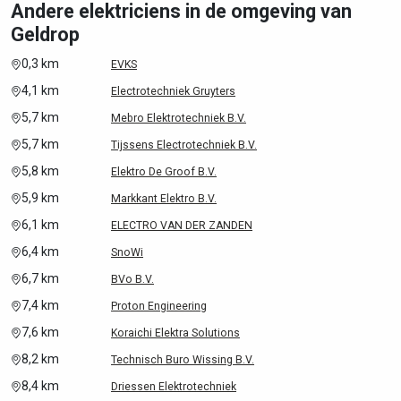
Andere elektriciens in de omgeving van
Geldrop
0,3 km
EVKS
4,1 km
Electrotechniek Gruyters
5,7 km
Mebro Elektrotechniek B.V.
5,7 km
Tijssens Electrotechniek B.V.
5,8 km
Elektro De Groof B.V.
5,9 km
Markkant Elektro B.V.
6,1 km
ELECTRO VAN DER ZANDEN
6,4 km
SnoWi
6,7 km
BVo B.V.
7,4 km
Proton Engineering
7,6 km
Koraichi Elektra Solutions
8,2 km
Technisch Buro Wissing B.V.
8,4 km
Driessen Elektrotechniek