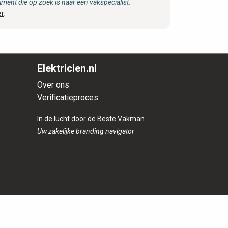
ent die op zoek is naar een vakspecialist.
er
.
Elektricien.nl
Over ons
Verificatieproces
In de lucht door
de Beste Vakman
Uw zakelijke branding navigator