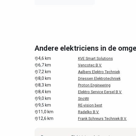
Andere elektriciens in de omg
4,6 km
KVE Smart Solutions
6,7 km
Vencotec B.V.
7,2 km
Aalbers Elektro Techniek
8,0 km
Driessen Elektrotechniek
8,3 km
Proton Engineering
8,4 km
Elektro Service Eersel B.V.
9,0 km
SnoWi
9,5 km
RE-vision best
11,0 km
Radelko B.V.
12,6 km
Frank Schreurs Techniek B.V.