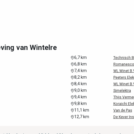
eving van Wintelre
6,7 km
Technisch B
6,8 km
Romanesco 
7,4 km
WL Winet B.
8,2 km
Peeters Elek
8,4 km
WL Winet B.
9,0 km
Simelektra
9,4 km
Thijs Verme
9,8 km
Koraichi Ele
11,1 km
Van de Pas
12,7 km
De Kever Inst