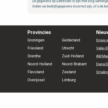
De gegevens op Elektricien.nl zijn met zorg samenge
Indien uw bedrijfsgegevens incorrect zijn, of u de be
Provincies
Nieuw
Groningen
Gelderland
Drixes e
Friesland
Utrecht
Vallei-E
Drenthe
Zuid-Holland
AM Mai
Noord-Holland
Noord-Brabant
Diana E
Flevoland
Zeeland
Smaling
Overijssel
Limburg