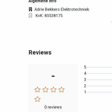
Algemene info
Adrie Bekkers Elektrotechniek
KvK: 85538175
Reviews
5
-
4
3
2
1
0 reviews