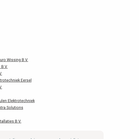
uro Wissing B.V.
B.V.
V.
trotechniek Eersel
V.
ulen Elektrotechniek
ktra Solutions
allaties B.V.