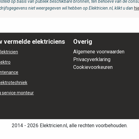
steld op basis van publiek beschikbare bronnen, ten behoeve van de consum
drijfsgegevens niet weergegeven wil hebben op Elektricien.nl, klikt u dan
hi
 vermelde elektriciens
Overig
Algemene voorwaarden
lektricien
Privacyverklaring
lektro
Cookievoorkeuren
ntenance
lektrotechniek
 service monteur
2014 - 2026 Elektricien.nl, alle rechten voorbehouden.