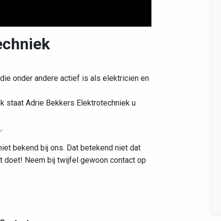
echniek
Leaflet
|
©
OpenStreetMap
contributors
 die onder andere actief is als elektricien en
k staat Adrie Bekkers Elektrotechniek u
l
.
niet bekend bij ons. Dat betekend niet dat
t doet! Neem bij twijfel gewoon contact op