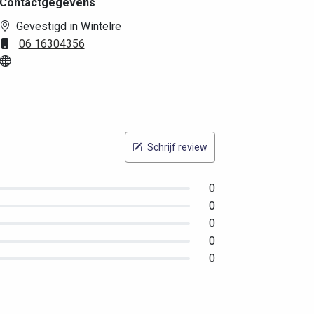
Contactgegevens
Gevestigd in Wintelre
06 16304356
Schrijf review
0
0
0
0
0