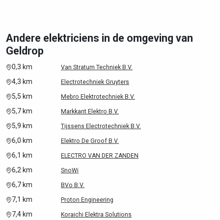
Andere elektriciens in de omgeving van
Geldrop
0,3 km
Van Stratum Techniek B.V.
4,3 km
Electrotechniek Gruyters
5,5 km
Mebro Elektrotechniek B.V.
5,7 km
Markkant Elektro B.V.
5,9 km
Tijssens Electrotechniek B.V.
6,0 km
Elektro De Groof B.V.
6,1 km
ELECTRO VAN DER ZANDEN
6,2 km
SnoWi
6,7 km
BVo B.V.
7,1 km
Proton Engineering
7,4 km
Koraichi Elektra Solutions