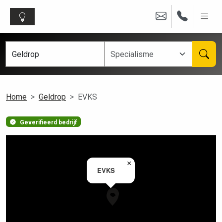
Home
Geldrop
EVKS
Geverifieerd bedrijf
×
EVKS