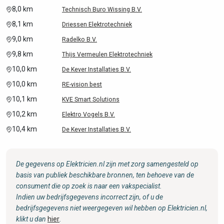
8,0 km
Technisch Buro Wissing B.V.
8,1 km
Driessen Elektrotechniek
9,0 km
Radelko B.V.
9,8 km
Thijs Vermeulen Elektrotechniek
10,0 km
De Kever Installaties B.V.
10,0 km
RE-vision best
10,1 km
KVE Smart Solutions
10,2 km
Elektro Vogels B.V.
10,4 km
De Kever Installaties B.V.
De gegevens op Elektricien.nl zijn met zorg samengesteld op
basis van publiek beschikbare bronnen, ten behoeve van de
consument die op zoek is naar een vakspecialist.
Indien uw bedrijfsgegevens incorrect zijn, of u de
bedrijfsgegevens niet weergegeven wil hebben op Elektricien.nl,
klikt u dan
hier
.