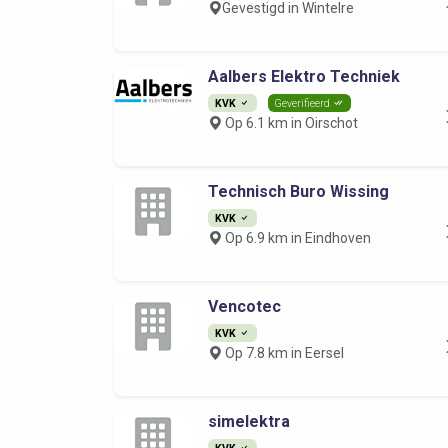
Gevestigd in Wintelre
Aalbers Elektro Techniek
KVK
Geverifieerd
Op 6.1 km in Oirschot
Technisch Buro Wissing
KVK
Op 6.9 km in Eindhoven
Vencotec
KVK
Op 7.8 km in Eersel
simelektra
KVK