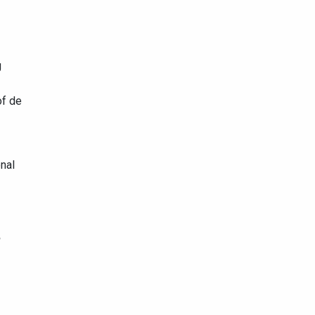
g
of de
onal
,