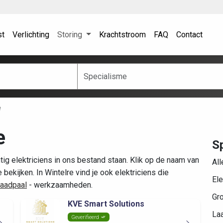
st
Verlichting
Storing
Krachtstroom
FAQ
Contact
e
e
Sp
tig elektriciens in ons bestand staan. Klik op de naam van
All
bekijken. In Wintelre vind je ook elektriciens die
Ele
laadpaal
- werkzaamheden.
Gr
KVE Smart Solutions
Laa
Geverifieerd