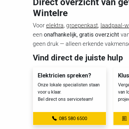
Direct overzicht van ge
Wintelre
Voor
elektra
,
groepenkast
,
laadpaal-
een
onafhankelijk, gratis overzicht
van
geen druk — alleen erkende vakmensen
Vind direct de juiste hulp
Elektricien spreken?
Klu
Onze lokale specialisten staan
Verge
voor u klaar.
van l
Bel direct ons serviceteam!
proje
085 580 6500