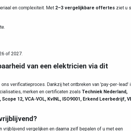
eriaal en complexiteit. Met
2–3 vergelijkbare offertes
ziet u 
te.
26 of 2027.
aarheid van een elektricien via dit
 ons verificatieproces. Dankzij het ontbreken van 'pay-per-lead' 
ecialisaties, merken en certificaten zoals
Techniek Nederland,
, Scope 12, VCA-VOL, KvINL, ISO9001, Erkend Leerbedrijf, V
rijblijvend?
n vrijblijvend vergelijken en daarna zelf bepalen of u met een