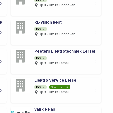
Op 8.2 km in Eindhoven
ek
RE-vision best
KVK
Op 8.9 km in Eindhoven
Peeters Elektrotechniek Eersel
KVK
Op 9.3 km in Eersel
Elektro Service Eersel
KVK
Geverifieerd
Op 9.6 km in Eersel
van de Pas