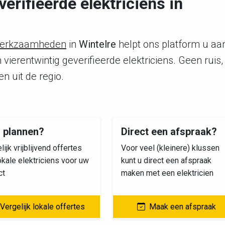
verifieerde elektriciens in
werkzaamheden
in
Wintelre
helpt ons platform u aa
 vierentwintig geverifieerde elektriciens. Geen ruis,
 uit de regio.
s plannen?
Direct een afspraak?
lijk vrijblijvend offertes
Voor veel (kleinere) klussen
okale elektriciens voor uw
kunt u direct een afspraak
ct
maken met een elektricien
Vergelijk lokale offertes
Maak een afspraak