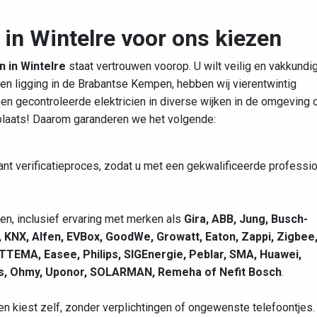
in Wintelre voor ons kiezen
n in Wintelre
staat vertrouwen voorop. U wilt veilig en vakkundi
 en ligging in de Brabantse Kempen, hebben wij vierentwintig
een gecontroleerde elektricien in diverse wijken in de omgeving 
 plaats! Daarom garanderen we het volgende:
rant verificatieproces, zodat u met een gekwalificeerde professi
nden, inclusief ervaring met merken als
Gira, ABB, Jung, Busch-
 KNX, Alfen, EVBox, GoodWe, Growatt, Eaton, Zappi, Zigbee
TTEMA, Easee, Philips, SIGEnergie, Peblar, SMA, Huawei,
olis, Ohmy, Uponor, SOLARMAN, Remeha of Nefit Bosch
.
t en kiest zelf, zonder verplichtingen of ongewenste telefoontjes.