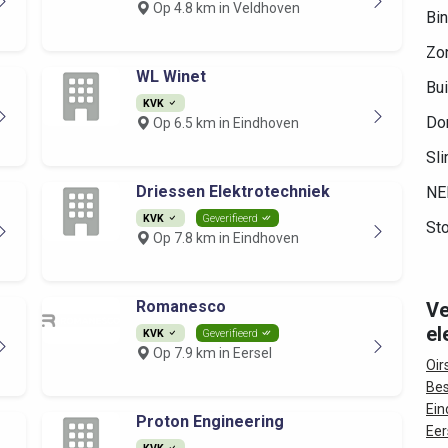
Op 4.8 km in Veldhoven
Bin
Zo
WL Winet
Bui
KVK
Do
Op 6.5 km in Eindhoven
Sli
Driessen Elektrotechniek
NE
KVK
Geverifieerd
Sto
Op 7.8 km in Eindhoven
Romanesco
Ve
el
KVK
Geverifieerd
Op 7.9 km in Eersel
Oir
Bes
Ein
Proton Engineering
Eer
KVK