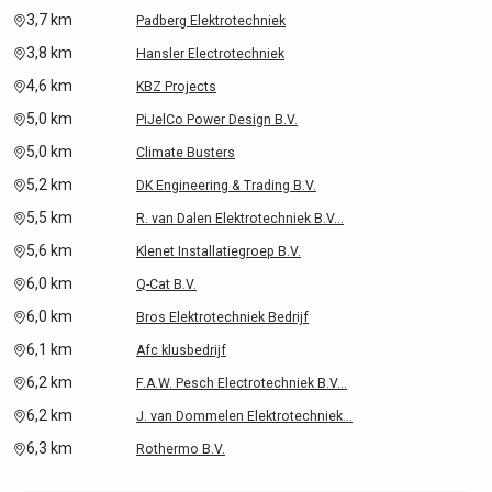
3,7 km
Padberg Elektrotechniek
3,8 km
Hansler Electrotechniek
4,6 km
KBZ Projects
5,0 km
PiJelCo Power Design B.V.
5,0 km
Climate Busters
5,2 km
DK Engineering & Trading B.V.
5,5 km
R. van Dalen Elektrotechniek B.V...
5,6 km
Klenet Installatiegroep B.V.
6,0 km
Q-Cat B.V.
6,0 km
Bros Elektrotechniek Bedrijf
6,1 km
Afc klusbedrijf
6,2 km
F.A.W. Pesch Electrotechniek B.V...
6,2 km
J. van Dommelen Elektrotechniek...
6,3 km
Rothermo B.V.