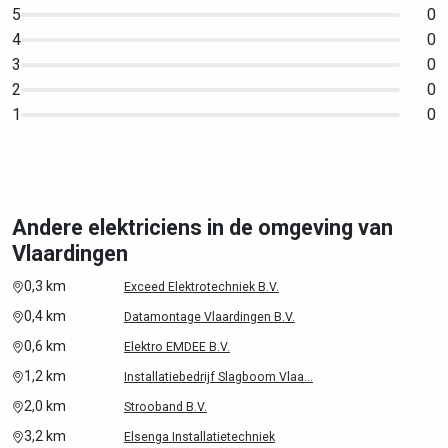
5
0
4
0
3
0
2
0
1
0
Andere elektriciens in de omgeving van
Vlaardingen
0,3 km
Exceed Elektrotechniek B.V.
0,4 km
Datamontage Vlaardingen B.V.
0,6 km
Elektro EMDEE B.V.
1,2 km
Installatiebedrijf Slagboom Vlaa...
2,0 km
Strooband B.V.
3,2 km
Elsenga Installatietechniek