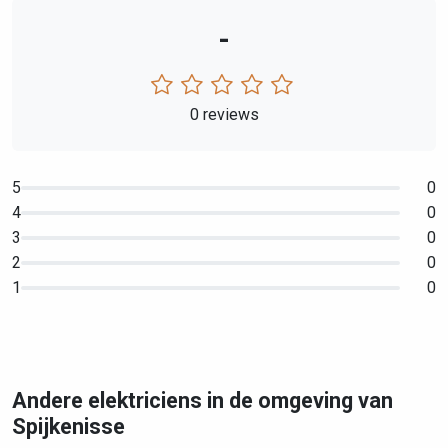
-
0 reviews
5
0
4
0
3
0
2
0
1
0
Andere elektriciens in de omgeving van
Spijkenisse