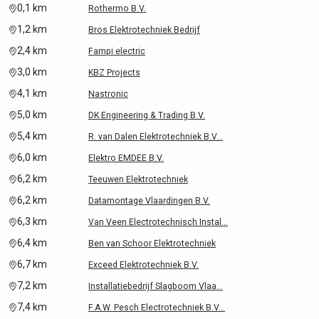
0,1 km
Rothermo B.V.
1,2 km
Bros Elektrotechniek Bedrijf
2,4 km
Fampi electric
3,0 km
KBZ Projects
4,1 km
Nastronic
5,0 km
DK Engineering & Trading B.V.
5,4 km
R. van Dalen Elektrotechniek B.V...
6,0 km
Elektro EMDEE B.V.
6,2 km
Teeuwen Elektrotechniek
6,2 km
Datamontage Vlaardingen B.V.
6,3 km
Van Veen Electrotechnisch Instal...
6,4 km
Ben van Schoor Elektrotechniek
6,7 km
Exceed Elektrotechniek B.V.
7,2 km
Installatiebedrijf Slagboom Vlaa...
7,4 km
F.A.W. Pesch Electrotechniek B.V...