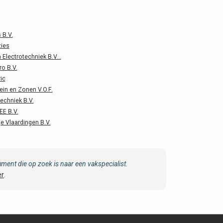
 B.V.
ties
 Electrotechniek B.V...
ro B.V.
ic
ein en Zonen V.O.F.
echniek B.V.
EE B.V.
 Vlaardingen B.V.
ent die op zoek is naar een vakspecialist.
er
.