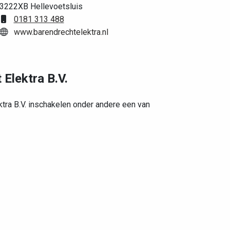
3222XB Hellevoetsluis
0181 313 488
www.barendrechtelektra.nl
 Elektra B.V.
ktra B.V. inschakelen onder andere een van