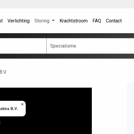
st
Verlichting
Storing
Krachtstroom
FAQ
Contact
B.V.
×
ektra B.V.