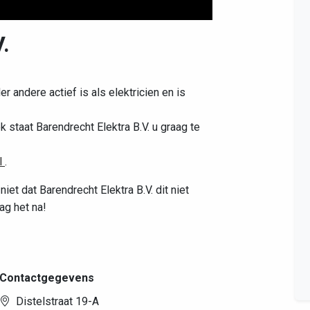
.
Leaflet
|
©
OpenStreetMap
contributors
er andere actief is als elektricien en is
 staat Barendrecht Elektra B.V. u graag te
l
.
iet dat Barendrecht Elektra B.V. dit niet
ag het na!
Contactgegevens
Distelstraat 19-A