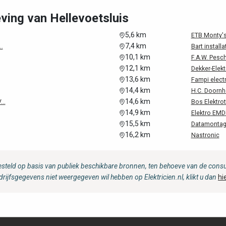
ving van Hellevoetsluis
5,6 km
ETB Monty's
7,4 km
.
Bart installa
10,1 km
F.A.W. Pesch
12,1 km
Dekker-Elekt
13,6 km
Fampi electr
14,4 km
H.C. Doornh
14,6 km
..
Bos Elektrot
14,9 km
Elektro EMD
15,5 km
Datamontage
16,2 km
Nastronic
steld op basis van publiek beschikbare bronnen, ten behoeve van de consum
drijfsgegevens niet weergegeven wil hebben op Elektricien.nl, klikt u dan
hi