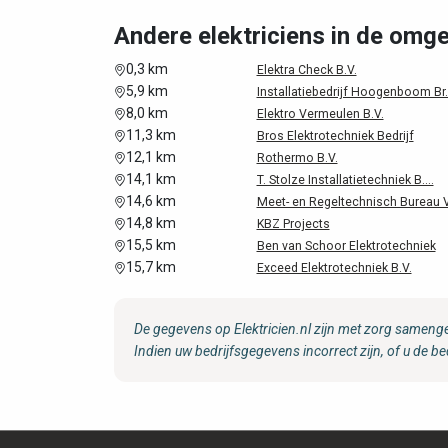
Andere elektriciens in de omge
0,3 km
Elektra Check B.V.
5,9 km
Installatiebedrijf Hoogenboom Br..
8,0 km
Elektro Vermeulen B.V.
11,3 km
Bros Elektrotechniek Bedrijf
12,1 km
Rothermo B.V.
14,1 km
T. Stolze Installatietechniek B....
14,6 km
Meet- en Regeltechnisch Bureau V.
14,8 km
KBZ Projects
15,5 km
Ben van Schoor Elektrotechniek
15,7 km
Exceed Elektrotechniek B.V.
De gegevens op Elektricien.nl zijn met zorg samenge
Indien uw bedrijfsgegevens incorrect zijn, of u de be