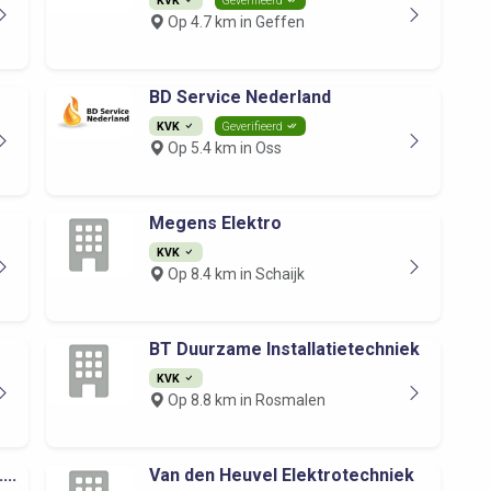
Op 4.7 km in Geffen
BD Service Nederland
KVK
Geverifieerd
Op 5.4 km in Oss
Megens Elektro
KVK
Op 8.4 km in Schaijk
BT Duurzame Installatietechniek
KVK
Op 8.8 km in Rosmalen
..
Van den Heuvel Elektrotechniek