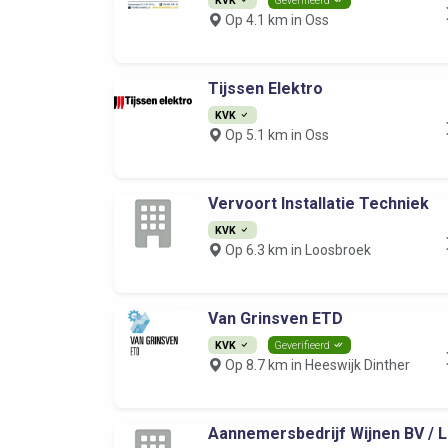
Op 4.1 km in Oss
Tijssen Elektro
KVK
Op 5.1 km in Oss
Vervoort Installatie Techniek
KVK
Op 6.3 km in Loosbroek
Van Grinsven ETD
KVK
Geverifieerd
Op 8.7 km in Heeswijk Dinther
Aannemersbedrijf Wijnen BV / L..