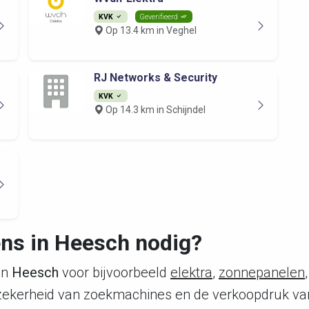
KVK
Geverifieerd
Op 13.4 km in Veghel
RJ Networks & Security
KVK
Op 14.3 km in Schijndel
iens in Heesch nodig?
in
Heesch
voor bijvoorbeeld
elektra
,
zonnepanelen
,
nzekerheid van zoekmachines en de verkoopdruk va