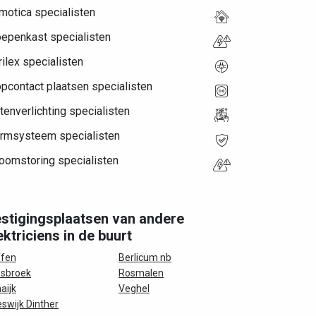
motica specialisten
oepenkast specialisten
ilex specialisten
pcontact plaatsen specialisten
tenverlichting specialisten
armsysteem specialisten
oomstoring specialisten
stigingsplaatsen van andere
ektriciens in de buurt
ffen
Berlicum nb
sbroek
Rosmalen
aijk
Veghel
swijk Dinther