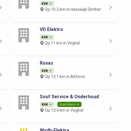
KVK
Op 10.2 km in Heeswijk Dinther
VD Elektro
KVK
Op 11 km in Veghel
Roxas
KVK
Op 13.1 km in Altforst
Souf Service & Onderhoud
KVK
Geverifieerd
Op 13.4 km in Veghel
Wvdh-Elektra