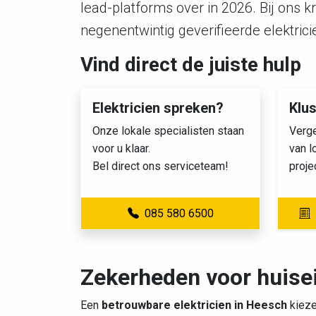
lead-platforms over in 2026. Bij ons k
negenentwintig geverifieerde elektrici
Vind direct de juiste hulp
Elektricien spreken?
Klu
Onze lokale specialisten staan
Verge
voor u klaar.
van l
Bel direct ons serviceteam!
proje
085 580 6500
Zekerheden voor huise
Een
betrouwbare elektricien in Heesch
kieze