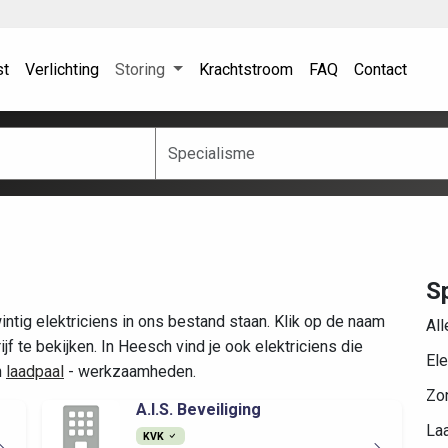
st
Verlichting
Storing
Krachtstroom
FAQ
Contact
S
tig elektriciens in ons bestand staan. Klik op de naam
All
f te bekijken. In Heesch vind je ook elektriciens die
Ele
n
laadpaal
- werkzaamheden.
Zo
A.I.S. Beveiliging
Laa
KVK