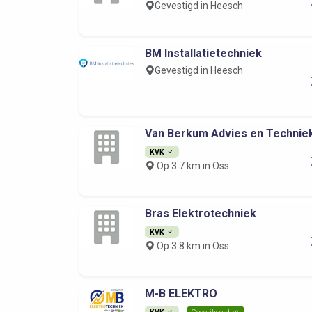
Gevestigd in Heesch
BM Installatietechniek
Gevestigd in Heesch
Van Berkum Advies en Technie
KVK
Op 3.7 km in Oss
Bras Elektrotechniek
KVK
Op 3.8 km in Oss
M-B ELEKTRO
KVK
Geverifieerd