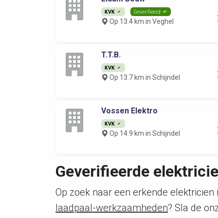
KVK
Geverifieerd
Op 13.4 km in Veghel
T.T.B.
KVK
Op 13.7 km in Schijndel
Vossen Elektro
KVK
Op 14.9 km in Schijndel
Geverifieerde elektric
Op zoek naar een erkende elektricien 
laadpaal-werkzaamheden
? Sla de o