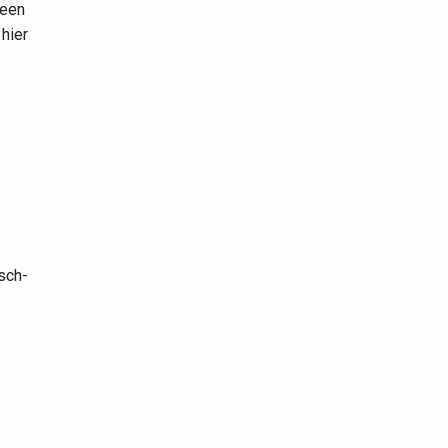
 een
hier
sch-