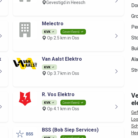
Gevestigd in Heesch
Do
Gr
Melectro
Per
KVK
Geverifieerd
Sto
Op 2.5 km in Oss
Bui
k
Van Aalst Elektro
Al
KVK
Str
Op 3.7 km in Oss
R. Vos Elektro
Ve
el
KVK
Geverifieerd
Op 4.1 km in Oss
Ge
Loo
Sch
BSS (Bob Siep Services)
Hee
KVK
Geverifieerd