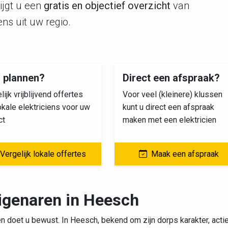
rijgt u een
gratis en objectief overzicht
van
ens uit uw regio.
s plannen?
Direct een afspraak?
lijk vrijblijvend offertes
Voor veel (kleinere) klussen
okale elektriciens voor uw
kunt u direct een afspraak
ct
maken met een elektricien
Vergelijk lokale offertes
Maak een afspraak
igenaren in Heesch
n doet u bewust. In Heesch, bekend om zijn dorps karakter, acti