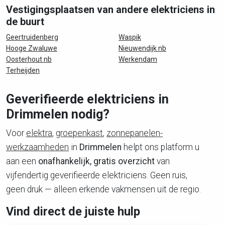
Vestigingsplaatsen van andere elektriciens in
de buurt
Geertruidenberg
Waspik
Hooge Zwaluwe
Nieuwendijk nb
Oosterhout nb
Werkendam
Terheijden
Geverifieerde elektriciens in
Drimmelen nodig?
Voor
elektra
,
groepenkast
,
zonnepanelen-
werkzaamheden
in
Drimmelen
helpt ons platform u
aan een
onafhankelijk, gratis overzicht
van
vijfendertig geverifieerde elektriciens. Geen ruis,
geen druk — alleen erkende vakmensen uit de regio.
Vind direct de juiste hulp