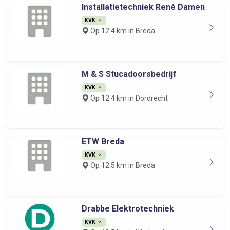
Installatietechniek René Damen
KVK
Op 12.4 km in Breda
M & S Stucadoorsbedrijf
KVK
Op 12.4 km in Dordrecht
ETW Breda
KVK
Op 12.5 km in Breda
Drabbe Elektrotechniek
KVK