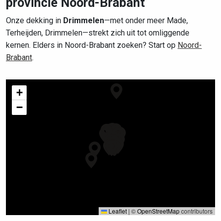
provincie Noord-Brabant
Onze dekking in
Drimmelen
—met onder meer Made,
Terheijden, Drimmelen—strekt zich uit tot omliggende
kernen. Elders in Noord-Brabant zoeken? Start op
Noord-
Brabant
.
+
−
Leaflet
|
©
OpenStreetMap
contributors