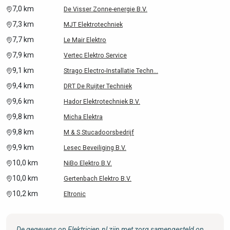
7,0 km
De Visser Zonne-energie B.V.
7,3 km
MJT Elektrotechniek
7,7 km
Le Mair Elektro
7,9 km
Vertec Elektro Service
9,1 km
Strago Electro-Installatie Techn...
9,4 km
DRT De Ruijter Techniek
9,6 km
Hador Elektrotechniek B.V.
9,8 km
Micha Elektra
9,8 km
M & S Stucadoorsbedrijf
9,9 km
Lesec Beveiliging B.V.
10,0 km
NiBo Elektro B.V.
10,0 km
Gertenbach Elektro B.V.
10,2 km
Eltronic
De gegevens op Elektricien.nl zijn met zorg samengesteld op