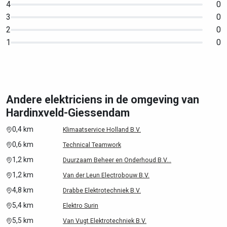
4
0
3
0
2
0
1
0
Andere elektriciens in de omgeving van
Hardinxveld-Giessendam
0,4 km
Klimaatservice Holland B.V.
0,6 km
Technical Teamwork
1,2 km
Duurzaam Beheer en Onderhoud B.V...
1,2 km
Van der Leun Electrobouw B.V.
4,8 km
Drabbe Elektrotechniek B.V.
5,4 km
Elektro Surin
5,5 km
Van Vugt Elektrotechniek B.V.