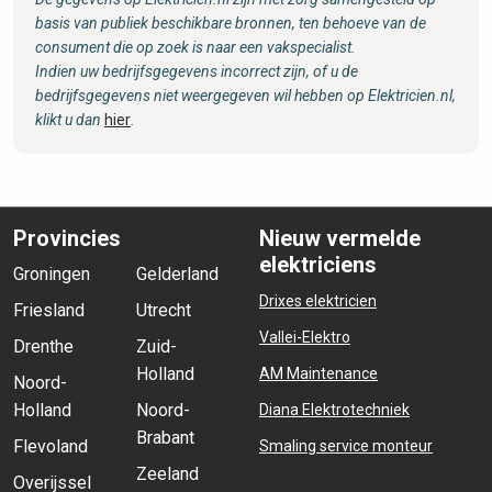
basis van publiek beschikbare bronnen, ten behoeve van de
consument die op zoek is naar een vakspecialist.
Indien uw bedrijfsgegevens incorrect zijn, of u de
bedrijfsgegevens niet weergegeven wil hebben op Elektricien.nl,
klikt u dan
hier
.
Provincies
Nieuw vermelde
elektriciens
Groningen
Gelderland
Drixes elektricien
Friesland
Utrecht
Vallei-Elektro
Drenthe
Zuid-
Holland
AM Maintenance
Noord-
Holland
Noord-
Diana Elektrotechniek
Brabant
Flevoland
Smaling service monteur
Zeeland
Overijssel