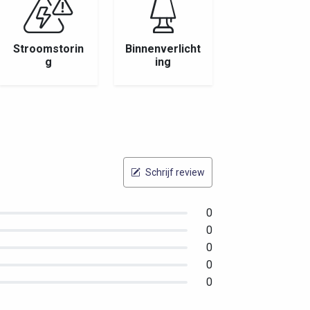
Stroomstorin
Binnenverlicht
g
ing
Schrijf review
0
0
0
0
0