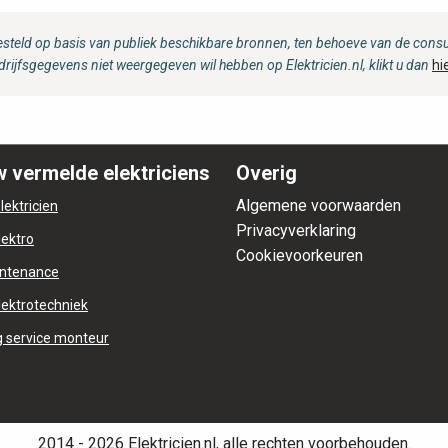
steld op basis van publiek beschikbare bronnen, ten behoeve van de consum
drijfsgegevens niet weergegeven wil hebben op Elektricien.nl, klikt u dan
hi
 vermelde elektriciens
Overig
Algemene voorwaarden
lektricien
Privacyverklaring
lektro
Cookievoorkeuren
ntenance
lektrotechniek
 service monteur
2014 - 2026 Elektricien.nl, alle rechten voorbehouden.