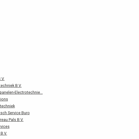
.V.
echniek B.V.
anelen-Electrotechnie...
tions
otechniek
sch Service Buro
ureau Pals B.V.
vices
B.V.