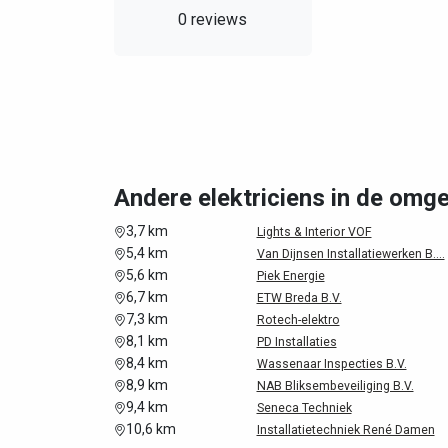
0 reviews
Andere elektriciens in de omg
3,7 km
Lights & Interior VOF
5,4 km
Van Dijnsen Installatiewerken B....
5,6 km
Piek Energie
6,7 km
ETW Breda B.V.
7,3 km
Rotech-elektro
8,1 km
PD Installaties
8,4 km
Wassenaar Inspecties B.V.
8,9 km
NAB Bliksembeveiliging B.V.
9,4 km
Seneca Techniek
10,6 km
Installatietechniek René Damen