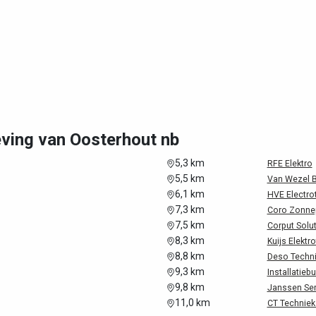
eving van Oosterhout nb
5,3 km
RFE Elektro
5,5 km
Van Wezel B
6,1 km
HVE Electrot
7,3 km
Coro Zonnep
7,5 km
Corput Solu
8,3 km
Kuijs Elektr
8,8 km
Deso Techni
9,3 km
Installatieb
9,8 km
Janssen Ser
11,0 km
CT Techniek 