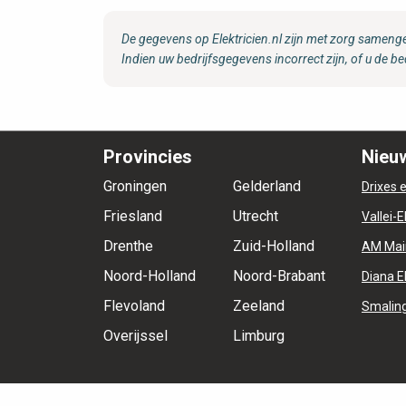
De gegevens op Elektricien.nl zijn met zorg samenge
Indien uw bedrijfsgegevens incorrect zijn, of u de be
Provincies
Nieuw
Groningen
Gelderland
Drixes e
Friesland
Utrecht
Vallei-E
Drenthe
Zuid-Holland
AM Mai
Noord-Holland
Noord-Brabant
Diana E
Flevoland
Zeeland
Smaling
Overijssel
Limburg