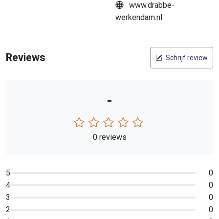
www.drabbe-
werkendam.nl
Reviews
Schrijf review
-
0 reviews
5
0
4
0
3
0
2
0