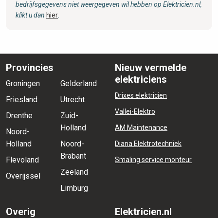
bedrijfsgegevens niet weergegeven wil hebben op Elektricien.nl,
klikt u dan
hier
.
Provincies
Nieuw vermelde
elektriciens
Groningen
Gelderland
Drixes elektricien
Friesland
Utrecht
Vallei-Elektro
Drenthe
Zuid-
Holland
AM Maintenance
Noord-
Holland
Noord-
Diana Elektrotechniek
Brabant
Flevoland
Smaling service monteur
Zeeland
Overijssel
Limburg
Overig
Elektricien.nl