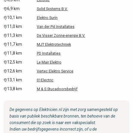
Eltronic
6,9 km
Solid Systems B.V.
10,1 km
Elektro Surin
11,0 km
Van der Pijl Installaties
11,3 km
De Visser Zonne-energie B.V.
11,7 km
MJT Elektrotechniek
11,8 km
PD Installaties
12,5 km
Le Mair Elektro
12,6 km
Vertec Elektro Service
13,1 km
01Electric
13,8 km
M & S Stucadoorsbedrijf
De gegevens op Elektricien.nl zijn met zorg samengesteld op
basis van publiek beschikbare bronnen, ten behoeve van de
consument die op zoek is naar een vakspecialist.
Indien uw bedrijfsgegevens incorrect zijn, of u de