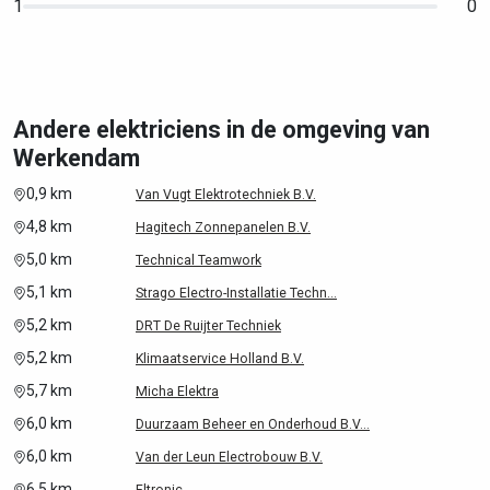
1
0
Andere elektriciens in de omgeving van
Werkendam
0,9 km
Van Vugt Elektrotechniek B.V.
4,8 km
Hagitech Zonnepanelen B.V.
5,0 km
Technical Teamwork
5,1 km
Strago Electro-Installatie Techn...
5,2 km
DRT De Ruijter Techniek
5,2 km
Klimaatservice Holland B.V.
5,7 km
Micha Elektra
6,0 km
Duurzaam Beheer en Onderhoud B.V...
6,0 km
Van der Leun Electrobouw B.V.
6,5 km