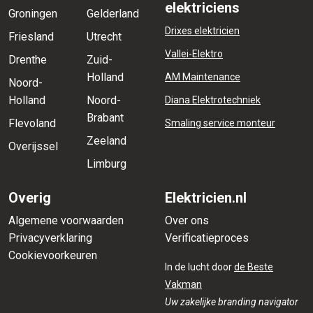
elektriciens
Groningen
Gelderland
Drixes elektricien
Friesland
Utrecht
Vallei-Elektro
Drenthe
Zuid-
Holland
AM Maintenance
Noord-
Holland
Noord-
Diana Elektrotechniek
Brabant
Flevoland
Smaling service monteur
Zeeland
Overijssel
Limburg
Overig
Elektricien.nl
Algemene voorwaarden
Over ons
Privacyverklaring
Verificatieproces
Cookievoorkeuren
In de lucht door
de Beste
Vakman
Uw zakelijke branding navigator