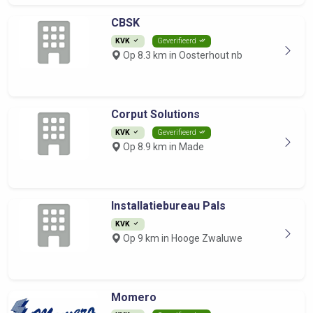
CBSK
KVK
Geverifieerd
Op 8.3 km in Oosterhout nb
Corput Solutions
KVK
Geverifieerd
Op 8.9 km in Made
Installatiebureau Pals
KVK
Op 9 km in Hooge Zwaluwe
Momero