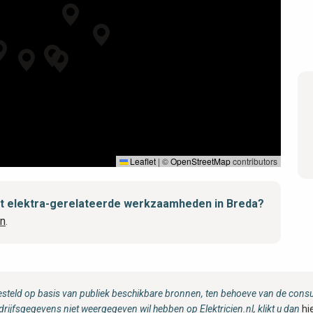
Leaflet
|
©
OpenStreetMap
contributors
met elektra-gerelateerde werkzaamheden in Breda?
an
.
steld op basis van publiek beschikbare bronnen, ten behoeve van de consum
drijfsgegevens niet weergegeven wil hebben op Elektricien.nl, klikt u dan
hi