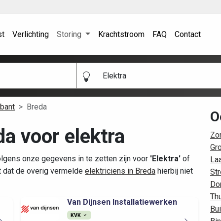
st
Verlichting
Storing
Krachtstroom
FAQ
Contact
Elektra
bant
Breda
O
da voor elektra
Zo
Gr
olgens onze gegevens in te zetten zijn voor
'Elektra'
of
La
t dat de overig vermelde
elektriciens in Breda
hierbij niet
St
Do
Thu
Van Dijnsen Installatiewerken
Bui
KVK