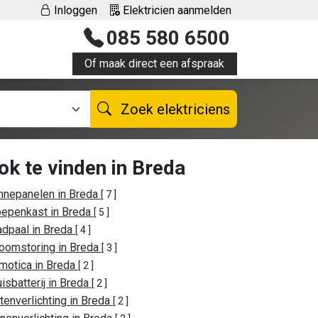
Inloggen
Elektricien aanmelden
085 580 6500
Of maak direct een afspraak
Zoek elektriciens
ok te vinden in Breda
nnepanelen in Breda
[ 7 ]
oepenkast in Breda
[ 5 ]
adpaal in Breda
[ 4 ]
roomstoring in Breda
[ 3 ]
motica in Breda
[ 2 ]
isbatterij in Breda
[ 2 ]
tenverlichting in Breda
[ 2 ]