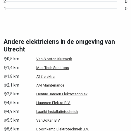
2
0
1
0
Andere elektriciens in de omgeving van
Utrecht
0,5 km
Van Slooten Kluswerk
1,4 km
Med Tech Solutions
1,8 km
ATZ elektra
2,1 km
AM Maintenance
2,8 km
Hennie Jansen Elektrotechniek
4,6 km
Huussen Elektro B.V.
4,9 km
Laaribi Installatietechniek
5,5 km
VanDoKan B.V.
5,6 km
Doornkamp Elektrotechniek B.V.