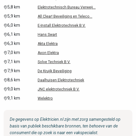
5,8 km
Elektrotechnisch Bureau Verweij...
5,9 km
All Clear! Beveiliging en Teleco...
6,0 km
E-Install Elektrotechniek B.V.
6,1 km
Hans Swart
6,3 km
Akta Elektra
7,0 km
Axon Elektra
7,1 km
Solve Techniek B.V.
7,9 km
De Kruijk Beveiliging
8,6 km
Daalhuisen Elektrotechniek
9,0 km
JNC elektrotechniek B.V.
9,1 km
Welektro
De gegevens op Elektricien.nl zijn met zorg samengesteld op
basis van publiek beschikbare bronnen, ten behoeve van de
consument die op zoek is naar een vakspecialist.