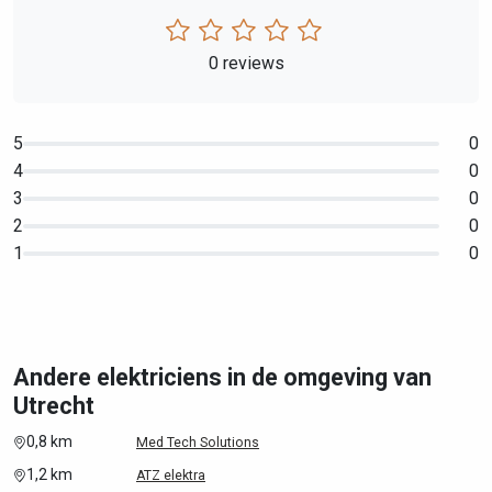
0 reviews
5
0
4
0
3
0
2
0
1
0
Andere elektriciens in de omgeving van
Utrecht
0,8 km
Med Tech Solutions
1,2 km
ATZ elektra