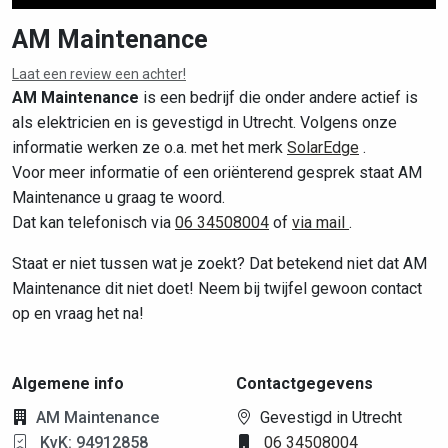
AM Maintenance
Laat een review een achter!
Leaflet
|
©
OpenStreetMap
contributors
AM Maintenance
is een bedrijf die onder andere actief is
als elektricien en is gevestigd in Utrecht. Volgens onze
informatie werken ze o.a. met het merk
SolarEdge
.
Voor meer informatie of een oriënterend gesprek staat AM
Maintenance u graag te woord.
Dat kan telefonisch via
06 34508004
of
via mail
.
Staat er niet tussen wat je zoekt? Dat betekend niet dat AM
Maintenance dit niet doet! Neem bij twijfel gewoon contact
op en vraag het na!
Algemene info
Contactgegevens
AM Maintenance
Gevestigd in Utrecht
KvK: 94912858
06 34508004