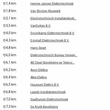
1,4 km
Hennie Jansen Elektrotechniek
1,8 km
Van Slooten Kluswerk
2,1 km
Electrotechnisch Installatiebedr...
3,5 km
VanDoKan B.V.
4,0 km
Doornkamp Elektrotechniek B.V.
4,3 km
E-Install Elektrotechniek B.V.
4,8 km
Hans Swart
6,0 km
Elektrotechnisch Bureau Verweij...
6,1 km
All Clear! Beveiliging en Teleco...
6,2 km
Axon Elektra
6,4 km
Akta Elektra
6,5 km
Huussen Elektro B.V.
6,8 km
Laaribi Installatietechniek
7,0 km
Daalhuisen Elektrotechniek
7,3 km
De Kruijk Beveiliging